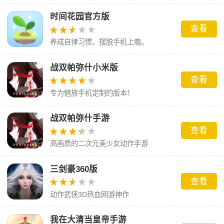
时间花园官方版
查看
养成自律习惯，摆脱手机上瘾。
战双帕弥什小米版
查看
专为魅族手机定制的版本！
战双帕弥什手游
查看
高画质的二次元美少女动作手游
三剑豪360版
查看
动作武侠3D热血网游神作
我在大清当皇帝手游