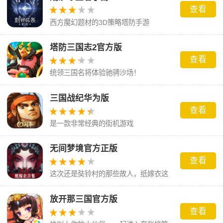
查看
西方魔幻题材的3D策略塔防手游
塔防三国志2官方版
查看
统领三国名将体验驰骋沙场！
三国战纪华为版
查看
是一款非常经典的街机游戏
无间梦境官方正版
查看
这次还是奘铃村的那些故人，纸嫁衣这
场梦到底会怎么样呢。
放开那三国官方版
查看