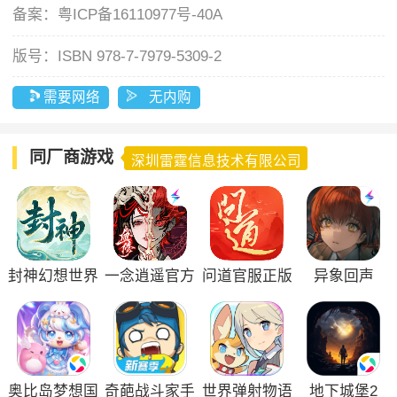
备案：
粤ICP备16110977号-40A
版号：
ISBN 978-7-7979-5309-2
需要网络
无内购
同厂商游戏
深圳雷霆信息技术有限公司
封神幻想世界
一念逍遥官方
问道官服正版
异象回声
手游
正版
奥比岛梦想国
奇葩战斗家手
世界弹射物语
地下城堡2