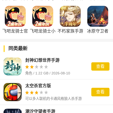
度手游
游
飞吧龙骑士官
飞吧龙骑士小
不朽家族手游
冰原守卫者
方版
米服
同类最新
封神幻想世界手游
查看
角色 / 1.22 GB / 2026-08-10
太空杀官方版
查看
可以多人联机的卡通风格狼人杀手游
潮汐守望者手游