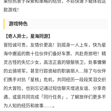
果你热衷于探索和策略的结合，不妨快速下载体验这
款游戏！
游戏特色
【奇人异士，星海同游】
冒险诚可贵，友情价更高！别孤身一人上车，快为星
海中邂逅的数十位伙伴们备好车票、共赴奇旅吧！精
灵古怪的失忆少女，高洁正直的银鬃铁卫，处事慵懒
的云骑将军，甚至行踪诡秘的职装丽人…除了与伙伴
们携手对抗「星核」危机，共同经历一段段笑泪交织
的大冒险，也别忘记通过短信聊天增进友谊、分享奇
遇，或是共同完成「同行任务」，了解旅伴们更多不
为人知的经历和故事……。