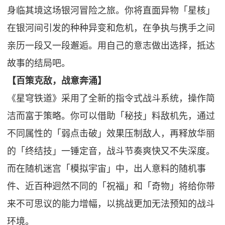
身临其境这场银河冒险之旅。你将直面异物「星核」
在银河间引发的种种异变和危机，在争执与携手之间
亲历一段又一段邂逅。用自己的意志做出选择，抵达
故事的结局吧。
【百策克敌，战意奔涌】
《星穹铁道》采用了全新的指令式战斗系统，操作简
洁而富于策略。你可以借助「秘技」料敌机先，通过
不同属性的「弱点击破」效果压制敌人，再释放华丽
的「终结技」一锤定音，战斗节奏爽快又不失深度。
而在随机迷宫「模拟宇宙」中，出人意料的随机事
件、近百种迥然不同的「祝福」和「奇物」将给你带
来不可思议的能力增幅，以挑战更加无法预知的战斗
环境。