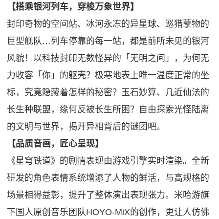
【搭乘银河列车，穿梭万象世界】
封印奇物的空间站、冰河永冻的异星球、巡猎孽物的
巨型舰队…列车停靠的每一站，都是前所未见的银河
风貌！以科技封印无数怪异的「无明之间」，为何无
力收容「你」的躯壳？极寒地表上唯一温度正常的坐
标，究竟隐藏着怎样的秘密？玉石妙算、几近仙法的
长生种联盟，缘何反被长生所困？自由探索光怪陆离
的文明与世界，揭开异相背后的谜团吧。
【品质音画，匠心呈现】
《星穹铁道》的剧情表现由游戏引擎实时渲染。全新
研发的角色表情系统增添了人物的鲜活，与高规格的
场景相得益彰，提升了整体演出表现张力。米哈游旗
下国人原创音乐团队HOYO-MiX的创作，更让人仿佛