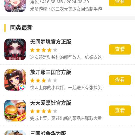
查看
角色 / 416.68 MB / 2024-08-29
米哈游旗下的二次元美少女回合制手游
同类最新
无间梦境官方正版
查看
这次还是奘铃村的那些故人，纸嫁衣这
场梦到底会怎么样呢。
放开那三国官方版
查看
快叫上你的小伙伴，一起进入夸张搞笑
的三国世界吧！
天天爱烹饪官方版
查看
完成上菜，烹饪出新的菜品来赚取大量
的金币
三国战争华为版