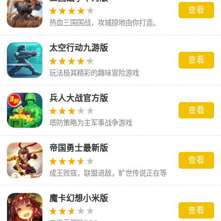
查看
热血三国国战，攻城掠地由你打造。
太空行动九游版
查看
玩法极其精彩的趣味冒险游戏
兵人大战官方版
查看
塔防策略为主军事战争游戏
帝国勇士最新版
查看
成王败寇，联盟退敌，旷世传说正在等
你来书写
魔卡幻想小米版
查看