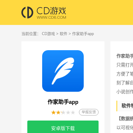
当前位置：
CD游戏
>
软件
> 作家助手app
作家助手
只需打
方便了
刻了解
小说创
作家助手app
软件
举报反馈
【数据
以可视
安卓版下载