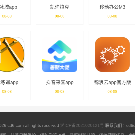
e冰城app
凯迪拉克
移动办公M3
MyCadillac
08-08
08-08
08-08
练通app
抖音来客app
锦浪云app官方版
08-08
08-08
08-08
026 cd6.com all rights reserved
湘ICP备2021020121号
联系我们：cd6co