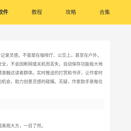
软件
教程
攻略
合集
时记录灵感。不管是在咖啡厅、公交上，甚至在户外，
安全，不会因断网或关机而丢失，自动保存功能极大地
精准触达读者群体。实时推送的打赏和书评，让作家时
的机会，助力创意灵感的碰撞。无疑，作家助手是每位
面美观大方，一目了然。