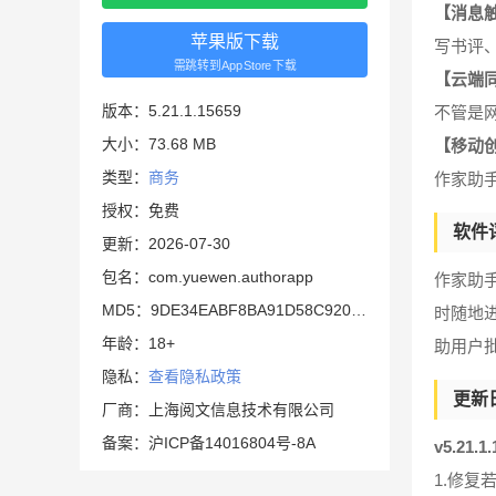
【消息
苹果版下载
写书评
需跳转到AppStore下载
【云端
版本：5.21.1.15659
不管是网
大小：73.68 MB
【移动
类型：
商务
作家助
授权：免费
软件
更新：2026-07-30
包名：com.yuewen.authorapp
作家助
MD5：9DE34EABF8BA91D58C920CDA1FFCEA73
时随地
年龄：18+
助用户
隐私：
查看隐私政策
更新
厂商：上海阅文信息技术有限公司
备案：沪ICP备14016804号-8A
v5.21.
1.修复