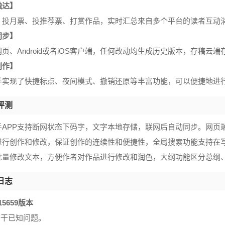
触达】
、投月票、投推荐票、打赏作品，实时汇总来自多个平台的读者互动
同步】
页、Android或者iOS客户端，任何改动均生成历史版本，存稿云
创作】
手实现了快捷标点、夜间模式、撤销还原等丰富功能，可以便捷地进
评测
手APP支持断网状态下码字，文字本地存储，联网后自动同步。网页
进行创作和修改，保证创作的连续性和便捷性，全局搜索功能支持在
批量修改文本，方便作者对作品进行修改和润色，大纲功能区分总纲、章
日志
1.15659版本
若干已知问题。