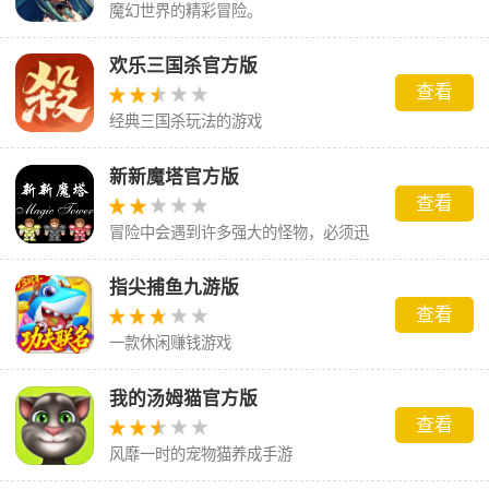
魔幻世界的精彩冒险。
欢乐三国杀官方版
查看
经典三国杀玩法的游戏
新新魔塔官方版
查看
冒险中会遇到许多强大的怪物，必须迅
速击败它们
指尖捕鱼九游版
查看
一款休闲赚钱游戏
我的汤姆猫官方版
查看
风靡一时的宠物猫养成手游