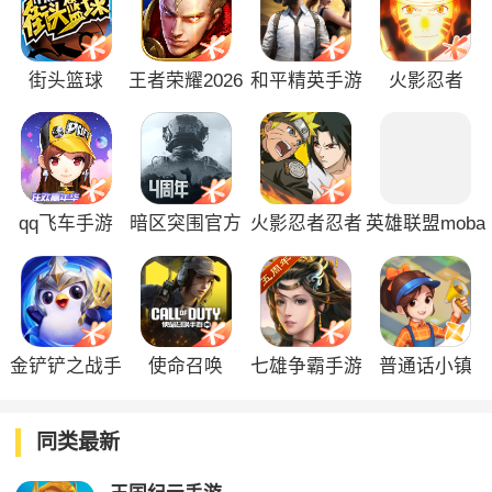
街头篮球
王者荣耀2026
和平精英手游
火影忍者
版
qq飞车手游
暗区突围官方
火影忍者忍者
英雄联盟moba
正版
新世代
手游
金铲铲之战手
使命召唤
七雄争霸手游
普通话小镇
游
同类最新