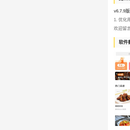
v6.7.9
1. 优
欢迎留
软件