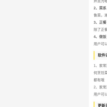
并且为
2、菜系
鲁菜，
3、正餐
除了正
4、做饭
用户可
软件
1、家
何烹饪
都有哦
2、家
用户可
更新