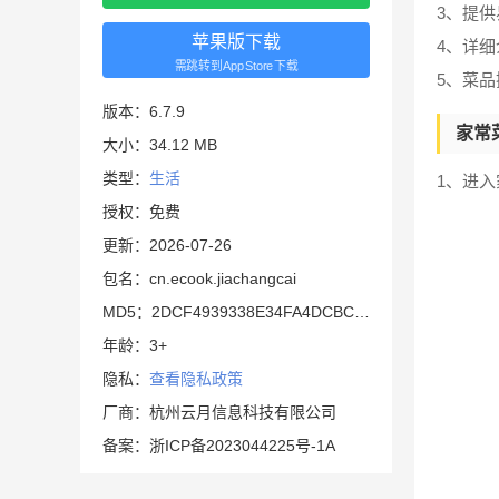
3、提
苹果版下载
4、详
需跳转到AppStore下载
5、菜
版本：6.7.9
家常
大小：34.12 MB
类型：
生活
1、进入
授权：免费
更新：2026-07-26
包名：cn.ecook.jiachangcai
MD5：2DCF4939338E34FA4DCBCB5436845247
年龄：3+
隐私：
查看隐私政策
厂商：杭州云月信息科技有限公司
备案：浙ICP备2023044225号-1A