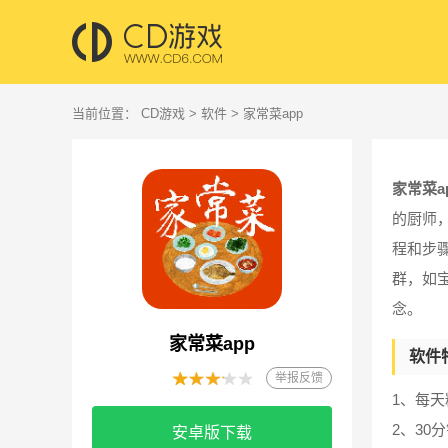
当前位置：
CD游戏
>
软件
> 家常菜app
家常菜a
的厨师
程和步
群，如
念。
家常菜app
软件
举报反馈
1、每
2、3
安卓版下载