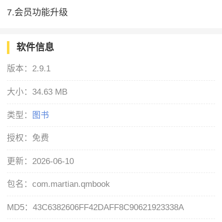
7.会员功能升级
软件信息
版本：
2.9.1
大小：
34.63 MB
类型：
图书
授权：
免费
更新：
2026-06-10
包名：
com.martian.qmbook
MD5：
43C6382606FF42DAFF8C90621923338A