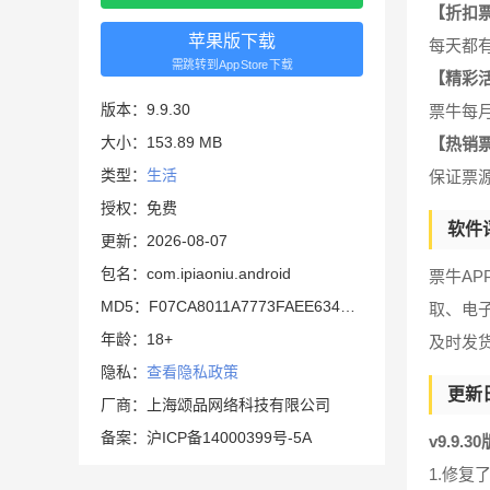
【折扣
苹果版下载
每天都
需跳转到AppStore下载
【精彩
版本：9.9.30
票牛每
大小：153.89 MB
【热销
类型：
生活
保证票
授权：免费
软件
更新：2026-08-07
包名：com.ipiaoniu.android
票牛A
MD5：F07CA8011A7773FAEE634FB3E02CD8F2
取、电
年龄：18+
及时发
隐私：
查看隐私政策
更新
厂商：上海颂品网络科技有限公司
备案：沪ICP备14000399号-5A
v9.9.3
1.修复