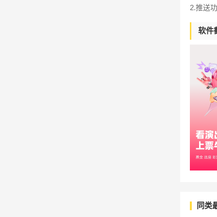
2.推送
软件
同类