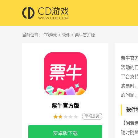
当前位置：
CD游戏
>
软件
> 票牛官方版
票牛官
活动的
平台支
购票时
的问题
票牛官方版
软件
举报反馈
【闲置
随时随
安卓版下载