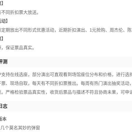
票】
有不同折扣票大放送。
活动】
月定期放出不同形式优惠活动，近期折扣演出、1元抢购、周杰伦、
票】
源，保证票品真实。
评测
PP支持在线选座，部分演出可直观看到场馆座位分布和价格，进行选
子票、现场自取，每天有不同折扣票推出。每周有热门演出抽奖活动
货。严格检验票品真实性，收货后票品与描述不符且协商未果，可申
日志
0版本
了几个莫名其妙的弹窗