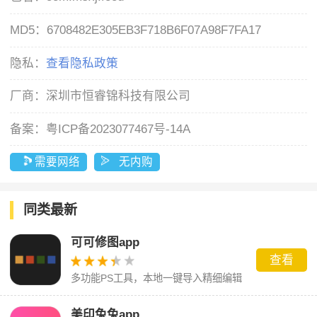
MD5：
6708482E305EB3F718B6F07A98F7FA17
隐私：
查看隐私政策
厂商：
深圳市恒睿锦科技有限公司
备案：
粤ICP备2023077467号-14A
需要网络
无内购
同类最新
可可修图app
查看
多功能PS工具，本地一键导入精细编辑
处理美化图片
美印兔兔app