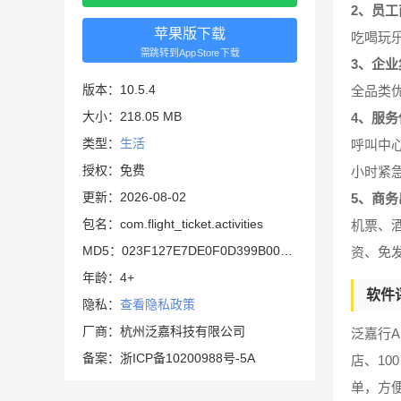
2、员工
苹果版下载
吃喝玩
需跳转到AppStore下载
3、企业
版本：10.5.4
全品类
大小：218.05 MB
4、服务
类型：
生活
呼叫中心
授权：免费
小时紧
更新：2026-08-02
5、商务
包名：com.flight_ticket.activities
机票、
MD5：023F127E7DE0F0D399B009B9AF7CBEBF
资、免
年龄：4+
软件
隐私：
查看隐私政策
厂商：杭州泛嘉科技有限公司
泛嘉行
备案：浙ICP备10200988号-5A
店、1
单，方