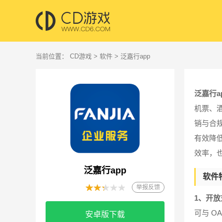
当前位置：
CD游戏
>
软件
> 泛嘉行app
泛嘉行a
机票、
销与合
有效降
效率，
泛嘉行app
软件
举报反馈
1、开放
可与 
安卓版下载