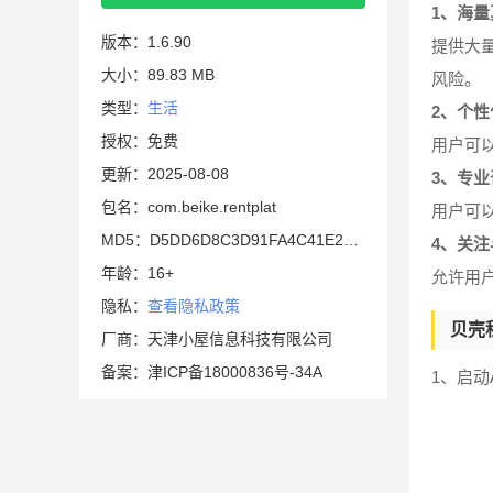
1、海
版本：1.6.90
提供大
大小：89.83 MB
风险。
类型：
生活
2、个
授权：免费
用户可
更新：2025-08-08
3、专
包名：com.beike.rentplat
用户可
MD5：D5DD6D8C3D91FA4C41E294B530834EAE
4、关
年龄：16+
允许用
隐私：
查看隐私政策
贝壳
厂商：天津小屋信息科技有限公司
备案：津ICP备18000836号-34A
1、启动