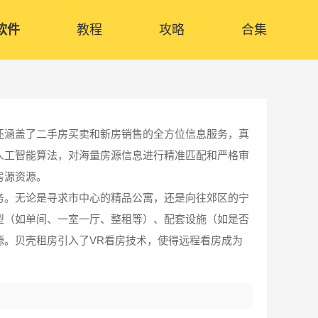
软件
教程
攻略
合集
还涵盖了二手房买卖和新房销售的全方位信息服务，真
人工智能算法，对海量房源信息进行精准匹配和严格审
房源资源。
务。无论是寻求市中心的精品公寓，还是向往郊区的宁
型（如单间、一室一厅、整租等）、配套设施（如是否
源。贝壳租房引入了VR看房技术，使得远程看房成为