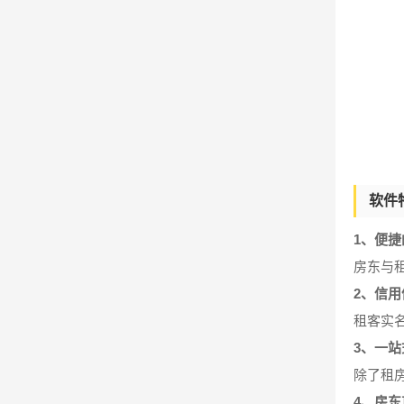
软件
1、便
房东与
2、信用
租客实
3、一
除了租
4、房