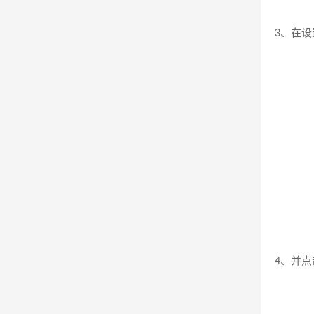
3、在设
4、并