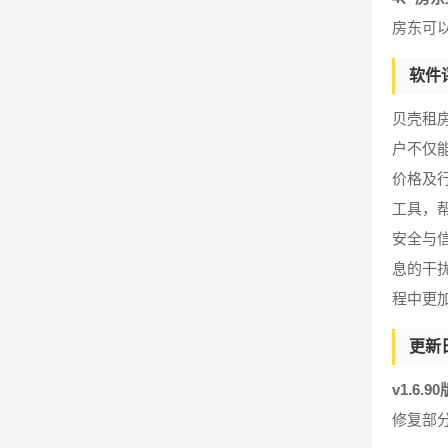
房东可
软件
贝壳租
户不仅
价格及
工具，
安全与
息的干
程中更
更新
v1.6.9
修复部