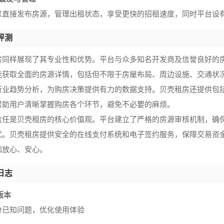
以直接发布房源，管理出租状态，享受更快的招租速度，同时平台设
评测
房同样展现了其专业性和优势。平台与众多知名开发商及信誉良好的
能获取全面的房源详情，包括但不限于房屋布局、周边设施、交通状
行业趋势分析，为购房决策提供有力的数据支持。贝壳租房还提供包
帮助用户清晰掌握购房各个环节，避免不必要的麻烦。
信任是贝壳租房的核心价值观。平台建立了严格的房源审核机制，确
扰。贝壳租房提供安全的在线支付系统和电子签约服务，保障交易资
加放心、安心。
日志
0版本
分已知问题，优化使用体验