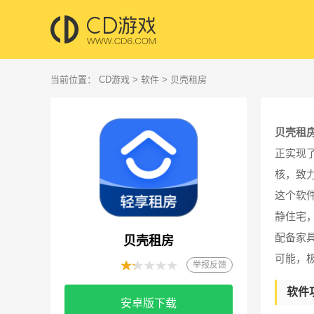
当前位置：
CD游戏
>
软件
> 贝壳租房
贝壳租
正实现
核，致
这个软
静住宅
配备家
贝壳租房
可能，
举报反馈
软件
安卓版下载