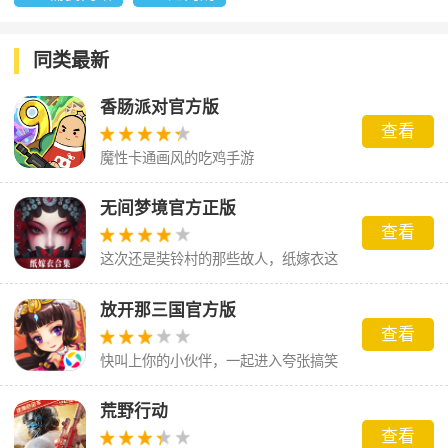
同类最新
香肠派对官方版
查看
魔性卡通画风的吃鸡手游
无间梦境官方正版
查看
这次还是奘铃村的那些故人，纸嫁衣这
场梦到底会怎么样呢。
放开那三国官方版
查看
快叫上你的小伙伴，一起进入夸张搞笑
的三国世界吧！
荒野行动
查看