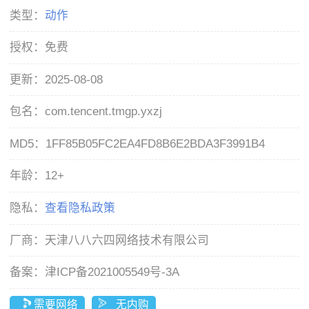
类型：
动作
授权：
免费
更新：
2025-08-08
包名：
com.tencent.tmgp.yxzj
MD5：
1FF85B05FC2EA4FD8B6E2BDA3F3991B4
年龄：
12+
隐私：
查看隐私政策
厂商：
天津八八六四网络技术有限公司
备案：
津ICP备2021005549号-3A
需要网络
无内购