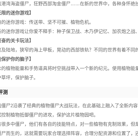
盗港湾海盗僵尸，狂野西部淘金僵尸……在新的世界中，各种身怀绝
无限的迷你游戏】
典的迷你游戏：传送带、坚不可摧、植物危机。
新的迷你游戏让你爱不释手：种子保卫战、木乃伊记忆、加农炮之战
兴奋的关卡玩法】
埃及陆地，狭窄的海上甲板，晃动的西部铁轨？不同的世界有着不同
能保护你的脑子】
念的植物能量和手势道具将时空挑战带入一个新的纪元。使用植物能
护草坪，保护脑子。
评测
战僵尸2沿袭了经典的植物僵尸大战玩法，在此基础上融入了全新内
起控制植物抵御僵尸的进攻，保护这片植物园吧。
有很多中僵尸，他们有各自的技能特点，对一些植物有克制效果，但
僵尸而生的，这就需要玩家合理选择阵容，合理分配资源和位置了，