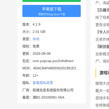
尸，海
苹果版下载
【乐趣
需跳转到AppStore下载
除了经
版本：4.1.9
更有全
大小：2.01 GB
【令人
类型：
休闲
古老的
授权：免费
【新技
更新：2026-08-08
全新概
包名：com.popcap.pvz2cthdhwct
尸，保
MD5：4DACB4FA85E06202381E2EF391D96D6C
游戏
年龄：12+
隐私：
查看隐私政策
植物大
厂商：拓维信息系统股份有限公司
戴夫一
备案：湘B2-20100081-55A
游戏中
些特殊