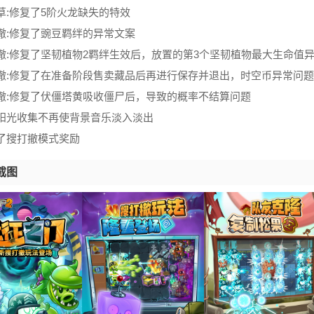
龙草:修复了5阶火龙缺失的特效
打撤:修复了豌豆羁绊的异常文案
打撤:修复了坚韧植物2羁绊生效后，放置的第3个坚韧植物最大生命值
打撤:修复了在准备阶段售卖藏品后再进行保存并退出，时空币异常问题
打撤:修复了伏僵塔黄吸收僵尸后，导致的概率不结算问题
击阳光收集不再使背景音乐淡入淡出
增了搜打撤模式奖励
截图