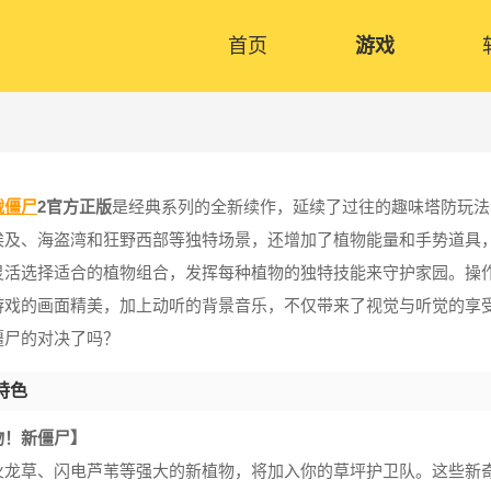
首页
游戏
战僵尸
2官方正版
是经典系列的全新续作，延续了过往的趣味塔防玩法
埃及、海盗湾和狂野西部等独特场景，还增加了植物能量和手势道具
灵活选择适合的植物组合，发挥每种植物的独特技能来守护家园。操
游戏的画面精美，加上动听的背景音乐，不仅带来了视觉与听觉的享
僵尸的对决了吗？
特色
物！新僵尸】
火龙草、闪电芦苇等强大的新植物，将加入你的草坪护卫队。这些新