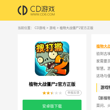
当前位置：
CD游戏
>
游戏
> 植物大战僵尸2官方正版
植物大
验到古
家需要
智慧。
这场与
植物大战僵尸2官方正版
游戏
举报反馈
【新植
菜问、
安卓版下载