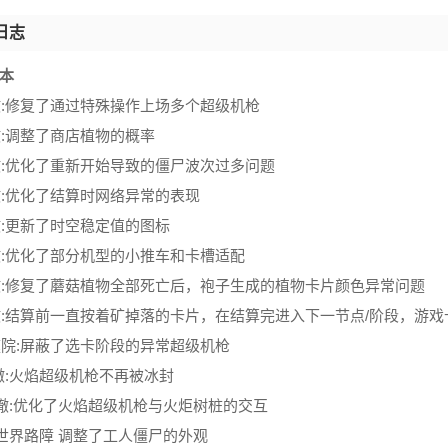
日志
版本
撤:修复了通过特殊操作上场多个超级机枪
撤:调整了商店植物的概率
撤:优化了重新开始导致的僵尸波次过多问题
撤:优化了结算时网络异常的表现
撤:更新了时空稳定值的图标
撤:优化了部分机型的小推车和卡槽适配
打撤:修复了蘑菇植物全部死亡后，袍子生成的植物卡片颜色异常问题
撤:结算前一直按着矿掉落的卡片，在结算完进入下一节点/阶段，游戏卡死
庭院:屏蔽了选卡阶段的异常超级机枪
撤:火焰超级机枪不再被冰封
打撤:优化了火焰超级机枪与火炬树桩的交互
汽世界路障 调整了工人僵尸的外观