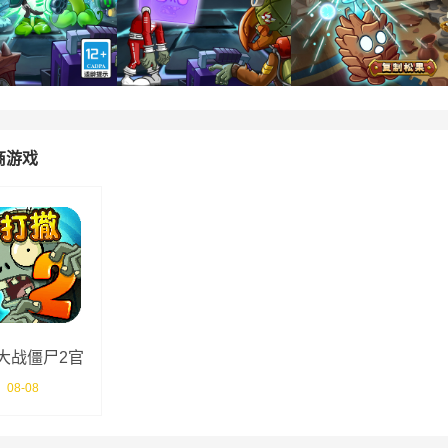
商游戏
大战僵尸2官
方版
08-08