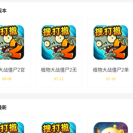
版本
大战僵尸2官
植物大战僵尸2无
植物大战僵尸2单
方版
限钻石植物全5阶
机版汉化版
08-08
07-12
01-19
版
最新