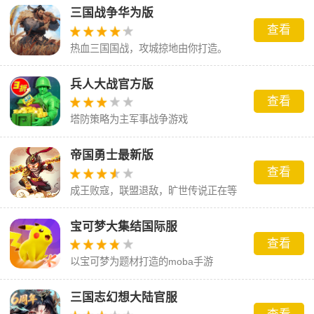
三国战争华为版
查看
热血三国国战，攻城掠地由你打造。
兵人大战官方版
查看
塔防策略为主军事战争游戏
帝国勇士最新版
查看
成王败寇，联盟退敌，旷世传说正在等
你来书写
宝可梦大集结国际服
查看
以宝可梦为题材打造的moba手游
三国志幻想大陆官服