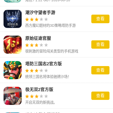
潮汐守望者手游
查看
西方魔幻题材的3D策略塔防手游
原始征途官服
查看
很刺激的冒险闯关类型的手机游戏
塔防三国志2官方版
查看
统领三国名将体验驰骋沙场！
极无双2官方版
查看
开启无双的新挑战。