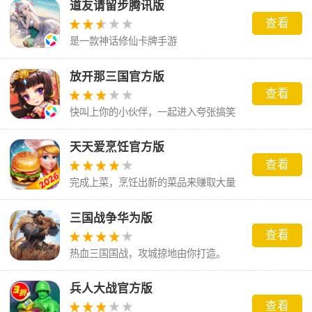
道友请留步腾讯版
查看
是一款神话修仙卡牌手游
放开那三国官方版
查看
快叫上你的小伙伴，一起进入夸张搞笑
的三国世界吧！
天天爱烹饪官方版
查看
完成上菜，烹饪出新的菜品来赚取大量
的金币
三国战争华为版
查看
热血三国国战，攻城掠地由你打造。
兵人大战官方版
查看