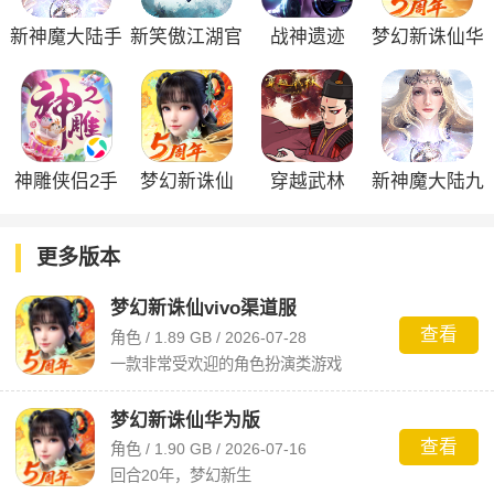
新神魔大陆手
新笑傲江湖官
战神遗迹
梦幻新诛仙华
游
方版
为版
神雕侠侣2手
梦幻新诛仙
穿越武林
新神魔大陆九
游
vivo渠道服
游版
更多版本
梦幻新诛仙vivo渠道服
查看
角色 / 1.89 GB / 2026-07-28
一款非常受欢迎的角色扮演类游戏
梦幻新诛仙华为版
查看
角色 / 1.90 GB / 2026-07-16
回合20年，梦幻新生