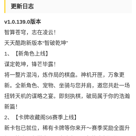
更新日志
v1.0.139.0版本
智算苍穹，志在凌云！
天天酷跑新版本“智破乾坤”
1、【新角色上线】
谋定乾坤，锋芒毕露！
将一整片混沌，炼作局的棋盘。神机开匣，万象更
新。全新角色、宠物、坐骑与您并肩，邀您共赴一场
扭转天机的谋略之宴。即刻执棋，破局属于你的浩瀚
新篇！
2、【卡牌收藏阁S6赛季上线】
新卡包已就位，稀有卡牌等你来开～赛季奖励全面升