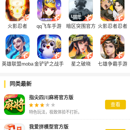
火影忍者
qq飞车手游
暗区突围官方
火影忍者忍者
正版
新世代
英雄联盟moba
金铲铲之战手
星之破晓
七雄争霸手游
手游
游
同类最新
指尖四川麻将官方版
查看
特色玩法，极致体验不打折。
我爱拼模型官方版