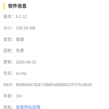
软件信息
版本：
6.2.12
大小：
158.59 MB
类型：
健康
授权：
免费
更新：
2026-08-02
包名：
so.ttq
MD5：
B58BA6C0DE74B8FA66BB022F37518644
年龄：
16+
隐私：
查看隐私政策