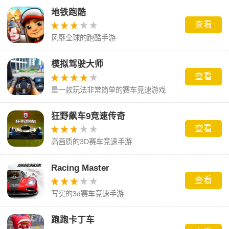
行竞速、科幻竞速以及特殊竞速等多种类型。玩家
地铁跑酷
查看
在游戏中需要驾驶各种交通工具，如汽车、摩托
风靡全球的跑酷手游
车、飞机等，在赛道上与其他玩家或AI对手竞争，
以最快的速度完成比赛。游戏的核心在于速度的竞
模拟驾驶大师
争，玩家需要不断挑战自己的极限，追求更快的速
查看
度和更好的成绩。这种追求速度与激情的体验，让
是一款玩法非常简单的赛车竞速游戏
玩家在游戏中获得强烈的成就感和满足感。
狂野飙车9竞速传奇
查看
高画质的3D赛车竞速手游
Racing Master
查看
写实的3d赛车竞速手游
跑跑卡丁车