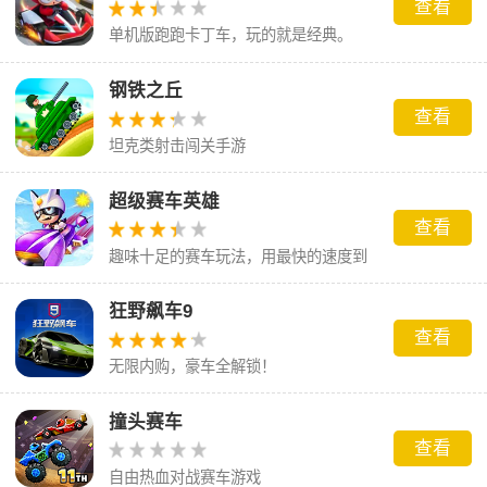
查看
单机版跑跑卡丁车，玩的就是经典。
钢铁之丘
查看
坦克类射击闯关手游
超级赛车英雄
查看
趣味十足的赛车玩法，用最快的速度到
达终点吧。
狂野飙车9
查看
无限内购，豪车全解锁！
撞头赛车
查看
自由热血对战赛车游戏