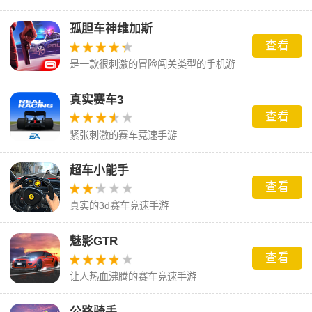
孤胆车神维加斯
查看
是一款很刺激的冒险闯关类型的手机游
戏
真实赛车3
查看
紧张刺激的赛车竞速手游
超车小能手
查看
真实的3d赛车竞速手游
魅影GTR
查看
让人热血沸腾的赛车竞速手游
公路骑手