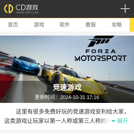
首页
游戏
软件
教程
攻略
竞速游戏
更新时间：2024-10-31 17:16
这里有很多免费好玩的竞速游戏安利给大家，
这类游戏让玩家以第一人称或第三人称的视角参与
展开
速度的竞争。不仅限于传统的赛车竞速，还包括飞