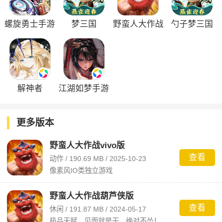
螺旋勇士手游
梦三国
野蛮人大作战
勺子梦三国
vivo版
解神者
江湖如梦手游
更多版本
野蛮人大作战vivo版
查看
动作 / 190.69 MB / 2025-10-23
像素风IO类独立游戏
野蛮人大作战葫芦侠版
查看
休闲 / 191.87 MB / 2024-05-17
极品天赋，见面就是干，绝对不怂！