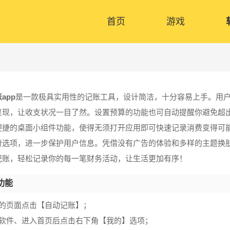
首页
游戏
app
是一款极具实用性的记账工具，设计简洁，十分容易上手。用
呈现，让收支状况一目了然。设置预算的功能也可自动提醒你避免超
便捷的桌面小组件功能，使得无须打开应用即可快速记录消费变得可
份选项，进一步保护用户信息。凭借没有广告的体验和多样的主题换
记账，轻松记录你的每一笔财务活动，让生活更加有序！
功能
我的页面点击【自动记账】；
开软件、进入首页后点击右下角【我的】选项；