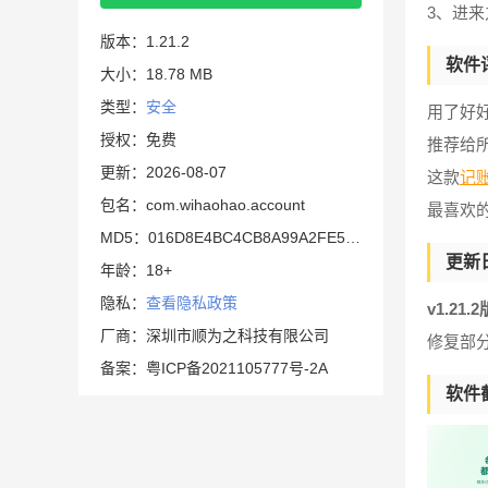
3、进
版本：1.21.2
软件
大小：18.78 MB
类型：
安全
用了好
授权：免费
推荐给
更新：2026-08-07
这款
记
包名：com.wihaohao.account
最喜欢
MD5：016D8E4BC4CB8A99A2FE55E4CD6E3710
更新
年龄：18+
隐私：
查看隐私政策
v1.21.
厂商：深圳市顺为之科技有限公司
修复部
备案：粤ICP备2021105777号-2A
软件