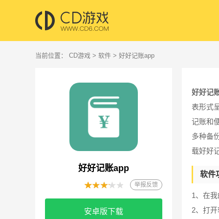
当前位置：
CD游戏
>
软件
> 好好记账app
好好记账
表形式
记账和
多种备
载好好
好好记账app
软件
举报反馈
1、在
2、打
安卓版下载