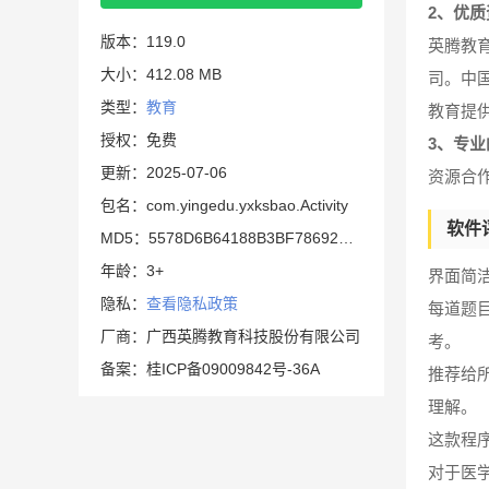
2、优
版本：119.0
英腾教
大小：412.08 MB
司。中
类型：
教育
教育提
授权：免费
3、专
更新：2025-07-06
资源合
包名：com.yingedu.yxksbao.Activity
软件
MD5：5578D6B64188B3BF78692DD974AB4480
年龄：3+
界面简
隐私：
查看隐私政策
每道题
厂商：广西英腾教育科技股份有限公司
考。
备案：桂ICP备09009842号-36A
推荐给
理解。
这款程
对于医