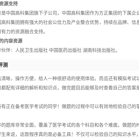
质资源支持
育是中国高科集团旗下子公司，中国高科集团作为方正集团的下属企
国高科集团拥有强大的社会公信力及产业整合优势，持续在品牌、信
供有力的资源融合支持。
业的内容资源
作伙伴：人民卫生出版社 中国医药出版社 湖南科技出版社。
评测
洁清晰，操作方便，给人一种很舒适的使用体验。而且还有模拟考试
目都配有详细的解析和知识点，做完题目后能够及时查看自己的答案
所有正在备考医学考试的同学！做题的过程中可以有效地检验自己的
序的题库非常全面，覆盖了医学考试的各个科目和各个难度。做题的
学生来说，这款程序真的是必备工具！不仅可以检验自己的知识水平