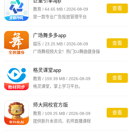
巨量引擎app
查看
教育 / 64.65 MB / 2026-08-09
是一款专业广告投放管理平台
广场舞多多app
查看
娱乐 / 23.25 MB / 2026-08-09
广场舞视频大全！热门DJ舞曲健身操
都在这里能找到
格灵课堂app
查看
教育 / 159.39 MB / 2026-08-09
格灵课堂，掌上学习平台。
师大网校官方版
查看
教育 / 109.25 MB / 2026-08-09
提供新升本资讯、名师直播课程