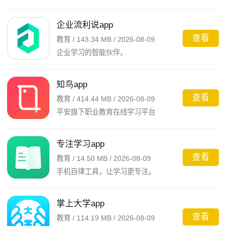
软件
企业流利说app
查看
教育 / 143.34 MB / 2026-08-09
企业学习的智能伙伴。
知鸟app
查看
教育 / 414.44 MB / 2026-08-09
平安旗下职业教育在线学习平台
专注学习app
查看
教育 / 14.50 MB / 2026-08-09
手机自律工具，让学习更专注。
掌上大学app
查看
教育 / 114.19 MB / 2026-08-09