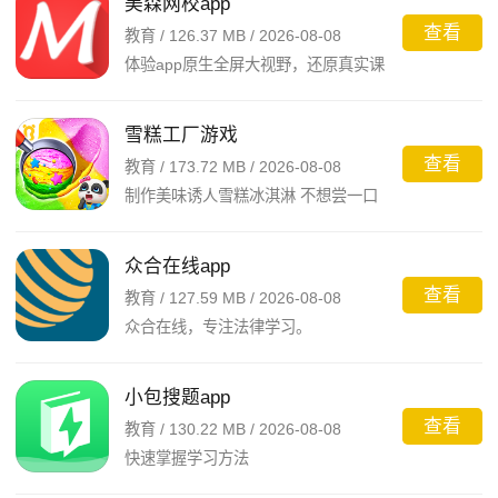
美森网校app
查看
教育 / 126.37 MB / 2026-08-08
体验app原生全屏大视野，还原真实课
堂，在线直播与老师实时互动，回放
支持倍速播放，高效学习节省时间
雪糕工厂游戏
查看
教育 / 173.72 MB / 2026-08-08
制作美味诱人雪糕冰淇淋 不想尝一口
吗？
众合在线app
查看
教育 / 127.59 MB / 2026-08-08
众合在线，专注法律学习。
小包搜题app
查看
教育 / 130.22 MB / 2026-08-08
快速掌握学习方法