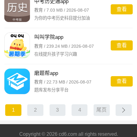
中考历史通app
查看
教育 / 7.03 MB / 2026-08-07
为你的中考历史科目提分加油
叫叫学院app
查看
教育 / 239.24 MB / 2026-08-07
在线提升孩子学习兴趣
磨题帮app
查看
教育 / 22.73 MB / 2026-08-07
题库发布分享平台
1
2
3
4
尾页
Copyright © 2026 cd6.com all rights reserved.