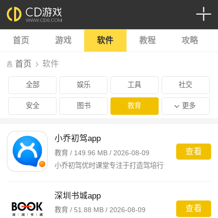
首页
游戏
软件
教程
攻略
首页
软件
全部
娱乐
工具
社交
安全
图书
教育
更多
小乔初驾app
查看
教育 / 149.96 MB / 2026-08-09
小乔初驾优时课堂专注于打造驾培行
业、学车领域的网络远程教育服务平
台。
深圳书城app
查看
教育 / 51.88 MB / 2026-08-09