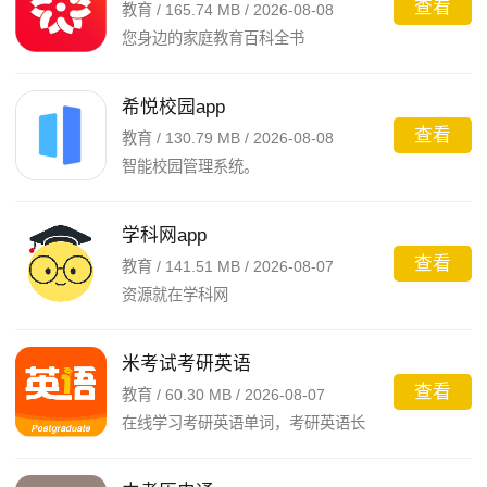
查看
教育 / 165.74 MB / 2026-08-08
您身边的家庭教育百科全书
希悦校园app
查看
教育 / 130.79 MB / 2026-08-08
智能校园管理系统。
学科网app
查看
教育 / 141.51 MB / 2026-08-07
资源就在学科网
米考试考研英语
查看
教育 / 60.30 MB / 2026-08-07
在线学习考研英语单词，考研英语长
难句。