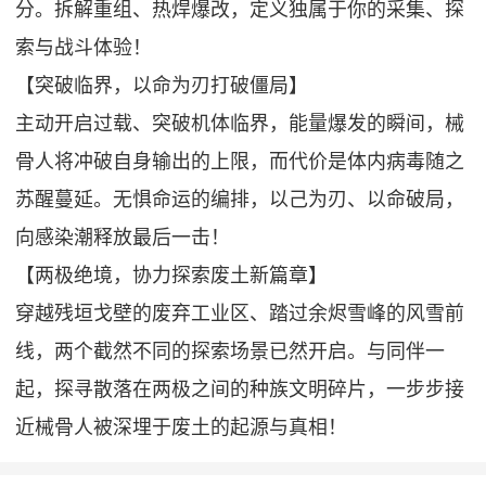
分。拆解重组、热焊爆改，定义独属于你的采集、探
索与战斗体验！
【突破临界，以命为刃打破僵局】
主动开启过载、突破机体临界，能量爆发的瞬间，械
骨人将冲破自身输出的上限，而代价是体内病毒随之
苏醒蔓延。无惧命运的编排，以己为刃、以命破局，
向感染潮释放最后一击！
【两极绝境，协力探索废土新篇章】
穿越残垣戈壁的废弃工业区、踏过余烬雪峰的风雪前
线，两个截然不同的探索场景已然开启。与同伴一
起，探寻散落在两极之间的种族文明碎片，一步步接
近械骨人被深埋于废土的起源与真相！