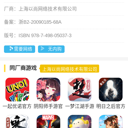
厂商：
上海以尚网络技术有限公司
备案：
浙B2-20090185-68A
版号：
ISBN 978-7-498-05037-3
需要网络
无内购
同厂商游戏
上海以尚网络技术有限公司
一起优诺官方
阴阳师手游官
一梦江湖手游
明日之后官方
版
方正版
正版