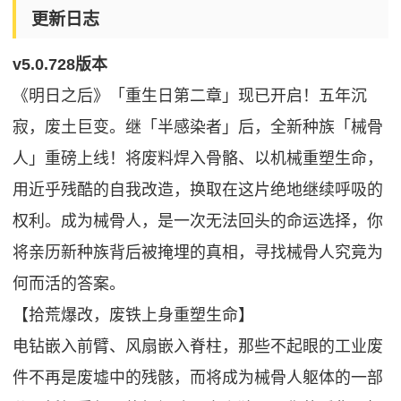
更新日志
v5.0.728版本
《明日之后》「重生日第二章」现已开启！五年沉
寂，废土巨变。继「半感染者」后，全新种族「械骨
人」重磅上线！将废料焊入骨骼、以机械重塑生命，
用近乎残酷的自我改造，换取在这片绝地继续呼吸的
权利。成为械骨人，是一次无法回头的命运选择，你
将亲历新种族背后被掩埋的真相，寻找械骨人究竟为
何而活的答案。
【拾荒爆改，废铁上身重塑生命】
电钻嵌入前臂、风扇嵌入脊柱，那些不起眼的工业废
件不再是废墟中的残骸，而将成为械骨人躯体的一部