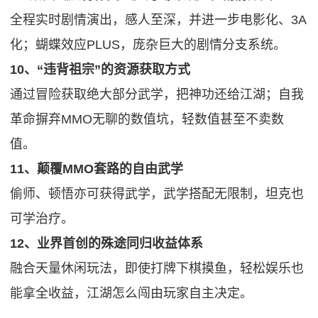
全程实时剧情演出，感人至深，并进一步电影化、3A
化；蝴蝶效应PLUS，庞杂巨大的剧情分支系统。
10、“违背祖宗”的资源获取方式
通过冒险获取绝大部分武学，把神功还给江湖；自我
革命摒弃MMO无聊的数值坑，轻数值甚至不卖数
值。
11、颠覆MMO套路的自由武学
偷师、顿悟亦可获得武学，武学搭配无限制，坦克也
可学治疗。
12、业界首创的殊途同归收益体系
融合天量休闲玩法，即使打牌下棋摸鱼，轻松娱乐也
能拿全收益，江湖怎么闯由玩家自主决定。