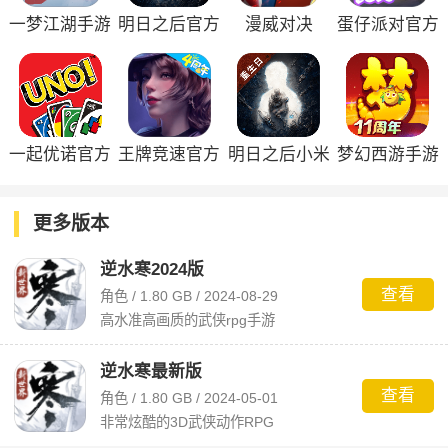
一梦江湖手游
明日之后官方
漫威对决
蛋仔派对官方
正版
正版
一起优诺官方
王牌竞速官方
明日之后小米
梦幻西游手游
版
正版
版
更多版本
逆水寒2024版
查看
角色 / 1.80 GB / 2024-08-29
高水准高画质的武侠rpg手游
逆水寒最新版
查看
角色 / 1.80 GB / 2024-05-01
非常炫酷的3D武侠动作RPG