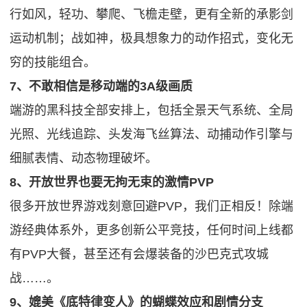
行如风，轻功、攀爬、飞檐走壁，更有全新的承影剑
运动机制；战如神，极具想象力的动作招式，变化无
穷的技能组合。
7、不敢相信是移动端的3A级画质
端游的黑科技全部安排上，包括全景天气系统、全局
光照、光线追踪、头发海飞丝算法、动捕动作引擎与
细腻表情、动态物理破坏。
8、开放世界也要无拘无束的激情PVP
很多开放世界游戏刻意回避PVP，我们正相反！除端
游经典体系外，更多创新公平竞技，任何时间上线都
有PVP大餐，甚至还有会爆装备的沙巴克式攻城
战……。
9、媲美《底特律变人》的蝴蝶效应和剧情分支