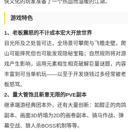
侠文化的玩家准备了一个热血而温暖的江湖。
游戏特色
1、老板震怒的不计成本宏大开放世界
目光所及之处皆可达，全场景可攀爬与飞檐走壁，爬
山可能摔死但也可能发现隐秘宝箱；自然规则将对游
戏产生影响，运用元素相生相克破解巨量谜题，内容
丰富到可当单机玩——以至于开发烧钱过多经常被老
板怒骂。
2、量大管饱且新意无限的PVE副本
继承端游经典团本外，还有大量创新：如醇正的肉鸽
副本、画面3D坍塌为2D的画卷副本、骑马作战、弹
幕空战、狼人杀BOSS机制等等。