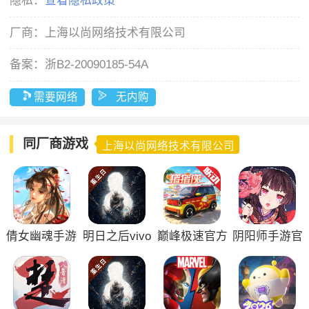
隐私：
查看隐私政策
厂商：
上海以尚网络技术有限公司
备案：
浙B2-20090185-54A
需要网络
无内购
同厂商游戏
上海以尚网络技术有限公司
倩女幽魂手游
明日之后vivo
巅峰极速官方
阴阳师手游官
版
版
方正版