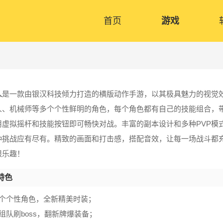
首页
游戏
人
是一款由银汉科技倾力打造的横版动作手游，以其极具魅力的视觉
人、机械师等多个个性鲜明的角色，每个角色都有自己的技能组合，
用虚拟摇杆和技能按钮即可畅快对战。丰富的副本设计和多种PVP模
种挑战应有尽有。精致的画面和打击感，搭配音效，让每一场战斗都
限乐趣！
特色
十个个性角色，全新精美时装；
组队刷boss，翻新牌爆装备；