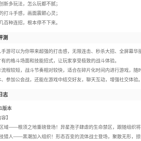
具创新多玩法，怎么玩都不腻；
爽的打斗手感，画面震颤心灵；
达几百种连招，根本停不下来。
评测
人手游可以为你带来超强的打击感，无限连击、秒杀大招、全屏幕华
才有的格斗场面和技能招式，让玩家享受极致的战斗体验。
卡流程较短，战斗节奏相对较快，适合在碎片化时间内进行游戏，随
本、参加公会战，还能在游戏中结交好友，聊天互动，增强社交体验
日志
181版本
内容】
新区域——根须之地重磅登场！异星孢子肆虐的生命禁区，跟随组织
科技猎人——黑潮加入组织！形态百变的流体战士登场，聚散无形，掠