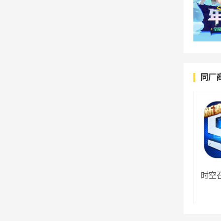
同厂
时空