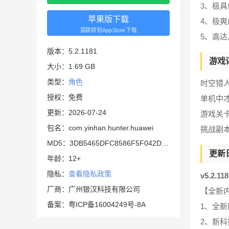
3、极
苹果版下载
4、极
需跳转到AppStore下载
5、高
版本：5.2.1181
游戏
大小：1.69 GB
类型：
角色
时空猎
授权：免费
单机中
更新：2026-07-24
游戏关
包名：com.yinhan.hunter.huawei
挑战副
MD5：3DB5465DFC8586F5F042D7F35CCA0551
更新
年龄：12+
隐私：
查看隐私政策
v5.2.1
厂商：广州银汉科技有限公司
【全新
备案：粤ICP备16004249号-8A
1、全
2、新