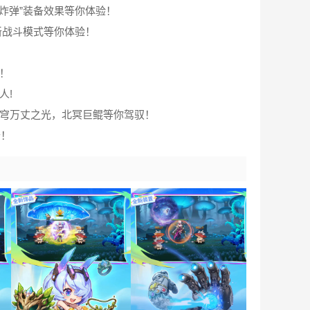
炸弹”装备效果等你体验！
新战斗模式等你体验！
！
人!
苍穹万丈之光，北冥巨鲲等你驾驭！
卡！