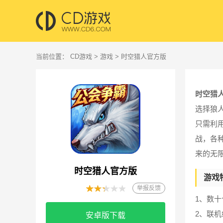
当前位置：
CD游戏
>
游戏
> 时空猎人官方版
时空猎
选择狼
只需利
战，各
来的无
时空猎人官方版
游戏
举报反馈
1、数
2、联机
安卓版下载