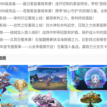
280级装备——蔽日套装重磅来袭！连环控制的套装特效，带有“孢核
280级饰品——苍御套装重磅来袭！携带“树心守护”的防御力量，全
新系统——审判印记重磅上线！解锁审判之力，审判终结强敌！
新系统——创世之柱重磅上线！四大神柱共鸣启世，压制之力效果拔群
宠物——绒绒加入猎人组织！战场中附带回复和护盾，保护战斗中的猎
坐骑——北冥巨鲲来袭！巨尾翻腾裹挟深海磅礴之力，巨影掠过吞噬
026年度专服赛事——公会争霸赛开启！召集猎人备战，赢取万元京东
截图