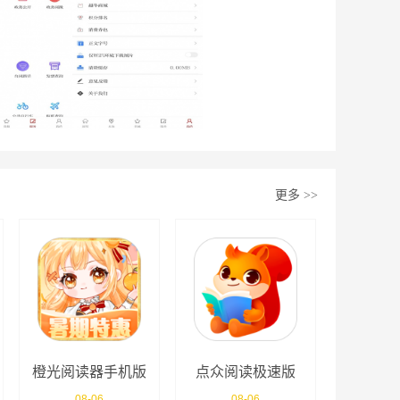
更多
>>
橙光阅读器手机版
点众阅读极速版
app
08-06
08-06