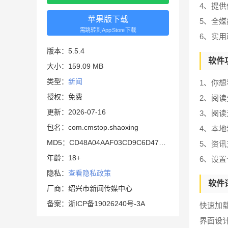
4、提
苹果版下载
5、全
需跳转到AppStore下载
6、实
版本：5.5.4
软件
大小：159.09 MB
类型：
新闻
1、你
授权：免费
2、阅
更新：2026-07-16
3、阅
包名：com.cmstop.shaoxing
4、本
MD5：CD48A04AAF03CD9C6D47CAD6623EFDA3
5、资
年龄：18+
6、设
隐私：
查看隐私政策
软件
厂商：绍兴市新闻传媒中心
备案：浙ICP备19026240号-3A
快速加
界面设