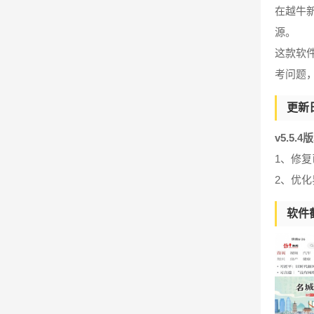
在越牛
源。
这款软
考问题
更新
v5.5.4
1、修
2、优
软件