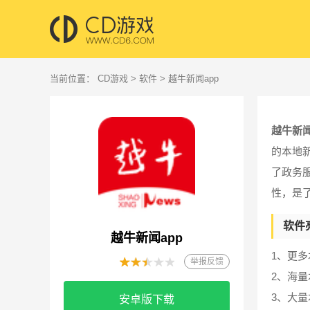
当前位置：
CD游戏
>
软件
> 越牛新闻app
越牛新闻
的本地
了政务
性，是
软件
越牛新闻app
1、更
举报反馈
2、海
3、大
安卓版下载