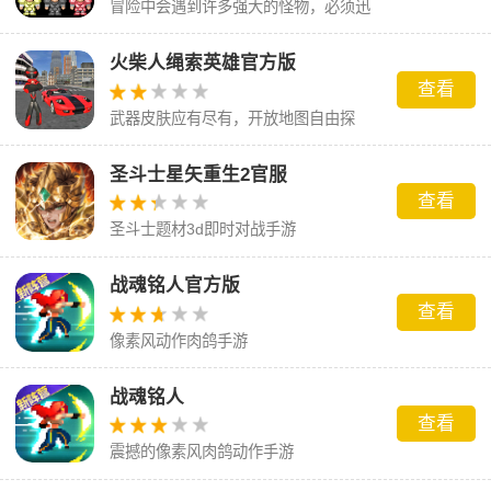
冒险中会遇到许多强大的怪物，必须迅
速击败它们
火柴人绳索英雄官方版
查看
武器皮肤应有尽有，开放地图自由探
索。
圣斗士星矢重生2官服
查看
圣斗士题材3d即时对战手游
战魂铭人官方版
查看
像素风动作肉鸽手游
战魂铭人
查看
震撼的像素风肉鸽动作手游