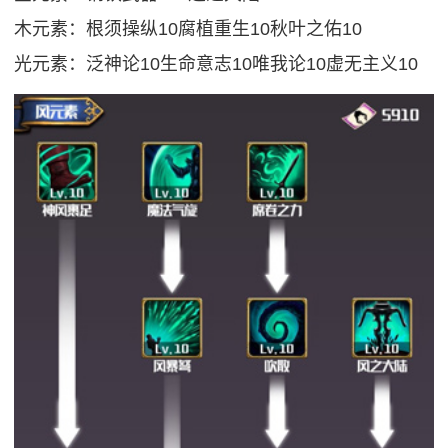
木元素：根须操纵10腐植重生10秋叶之佑10
光元素：泛神论10生命意志10唯我论10虚无主义10