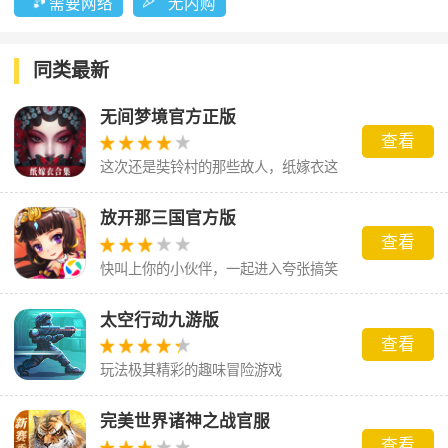
需要网络
无内购
同类最新
无间梦境官方正版
查看
这次还是奘铃村的那些故人，纸嫁衣这
场梦到底会怎么样呢。
放开那三国官方版
查看
快叫上你的小伙伴，一起进入夸张搞笑
的三国世界吧！
太空行动九游版
查看
玩法极其精彩的趣味冒险游戏
完美世界诸神之战官服
查看