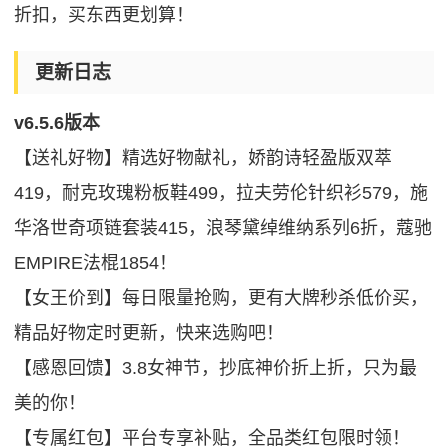
折扣，买东西更划算！
更新日志
v6.5.6版本
【送礼好物】精选好物献礼，娇韵诗轻盈版双萃
419，耐克玫瑰粉板鞋499，拉夫劳伦针织衫579，施
华洛世奇项链套装415，浪琴黛绰维纳系列6折，蔻驰
EMPIRE法棍1854！
【女王价到】每日限量抢购，更有大牌秒杀低价买，
精品好物定时更新，快来选购吧！
【感恩回馈】3.8女神节，抄底神价折上折，只为最
美的你！
【专属红包】平台专享补贴，全品类红包限时领！