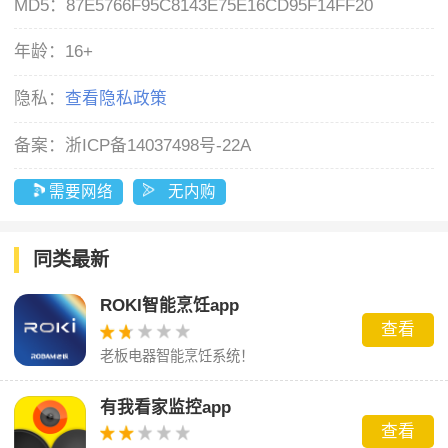
MD5：
87E5766F95C8143E75E16CD95F14FF20
年龄：
16+
隐私：
查看隐私政策
备案：
浙ICP备14037498号-22A
需要网络
无内购
同类最新
ROKI智能烹饪app
查看
老板电器智能烹饪系统！
有我看家监控app
查看