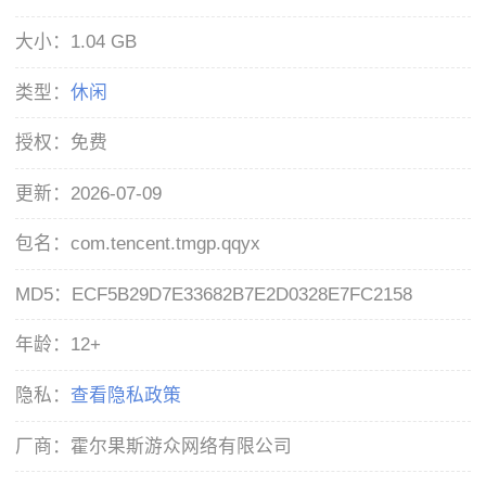
大小：
1.04 GB
类型：
休闲
授权：
免费
更新：
2026-07-09
包名：
com.tencent.tmgp.qqyx
MD5：
ECF5B29D7E33682B7E2D0328E7FC2158
年龄：
12+
隐私：
查看隐私政策
厂商：
霍尔果斯游众网络有限公司