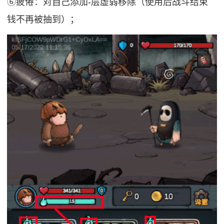
⑥疲倦：对自己添加-层虚弱移除（使用后战斗结束
钱不再被抽到）；