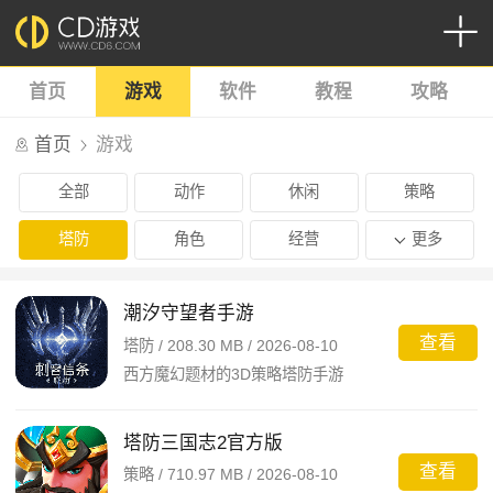
首页
游戏
软件
教程
攻略
首页
游戏
全部
动作
休闲
策略
塔防
角色
经营
更多
潮汐守望者手游
查看
塔防 / 208.30 MB / 2026-08-10
西方魔幻题材的3D策略塔防手游
塔防三国志2官方版
查看
策略 / 710.97 MB / 2026-08-10