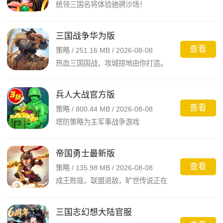
统领三国名将体验驰骋沙场！
三国战争华为版
查看
策略 / 251.16 MB / 2026-08-08
热血三国国战，攻城掠地由你打造。
兵人大战官方版
查看
策略 / 800.44 MB / 2026-08-08
塔防策略为主军事战争游戏
帝国勇士最新版
查看
策略 / 135.98 MB / 2026-08-08
成王败寇，联盟退敌，旷世传说正在
等你来书写
三国志幻想大陆官服