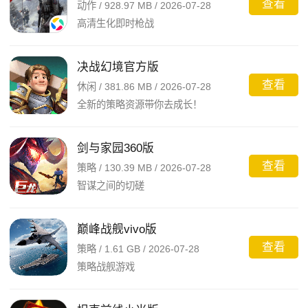
查看
动作 / 928.97 MB / 2026-07-28
高清生化即时枪战
决战幻境官方版
查看
休闲 / 381.86 MB / 2026-07-28
全新的策略资源带你去成长！
剑与家园360版
查看
策略 / 130.39 MB / 2026-07-28
智谋之间的切磋
巅峰战舰vivo版
查看
策略 / 1.61 GB / 2026-07-28
策略战舰游戏