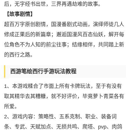
后，无字经书出世，三界再遇劫难的故事。
【故事剧情】
超百万字原创剧情，国漫番剧式动画，演绎师徒几人
修成正果后的新篇章；邂逅国漫风百态仙妖，解开每
位角色不为人知的前尘往事；结缘相伴，共同踏上新
的西行之路。
西游笔绘西行手游玩法教程
1、本游戏糅合了市面上所有卡牌玩法，至于有没有
取其精华去其糟糠，就不好评价，毕竟萝卜青菜各有
所爱。
2、游戏内容：策略性、五系克制、职业、装备词
条、专武、天赋加点、无损共鸣、爬塔、pvp、肉鸽