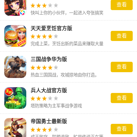
查看
快叫上你的小伙伴，一起进入夸张搞笑
的三国世界吧！
天天爱烹饪官方版
查看
完成上菜，烹饪出新的菜品来赚取大量
的金币
三国战争华为版
查看
热血三国国战，攻城掠地由你打造。
兵人大战官方版
查看
塔防策略为主军事战争游戏
帝国勇士最新版
查看
成王败寇，联盟退敌，旷世传说正在等