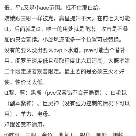
低，平a又是小aoe范围。扛不住那白给。
嫦娥跟三眼一样被克，高星提升不大。在前七天可能
t1，后面就是t2。唯一的用处就是爬塔。攻击是不叠
加的只会延续。小旋风还能多一个位置可被替换。
没有的要么没出要么pvp下水道，pve可能当个替补
用。阎罗王速度低且获取程度比六耳还高，大概率第
二个限定或者观音限定。最主要的是必须三火才好
使。性价比太低。
t1紫、蓝：黑熊（pve保容错不会开局寄）、白毛鼠
（副本紫神）、巨灵神（没有强力控制的情况下可以
用）、羊力、电母。
鸡跟如意不通用。
t0阵容：三眼、金角、地藏王、银角、哪吒、蜘蛛。