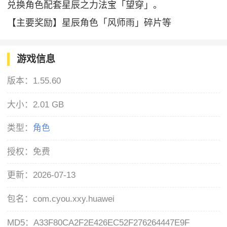
兑换角色配套星辰之力法宝「望穿」。
【主要奖励】星辰角色「风师雨」碎片等
游戏信息
版本：
1.55.60
大小：
2.01 GB
类型：
角色
授权：
免费
更新：
2026-07-13
包名：
com.cyou.xxy.huawei
MD5：
A33F80CA2F2E426EC52F276264447E9F