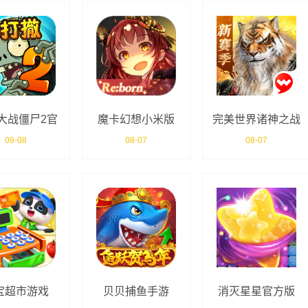
大战僵尸2官
魔卡幻想小米版
完美世界诸神之战
方正版
官服
08-08
08-07
08-07
宝超市游戏
贝贝捕鱼手游
消灭星星官方版