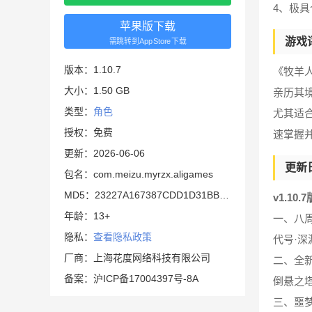
4、极
苹果版下载
游戏
需跳转到AppStore下载
版本：1.10.7
《牧羊
大小：1.50 GB
亲历其
类型：
角色
尤其适
授权：免费
速掌握
更新：2026-06-06
更新
包名：com.meizu.myrzx.aligames
MD5：23227A167387CDD1D31BB391E9274343
v1.10.
年龄：13+
一、八
隐私：
查看隐私政策
代号·
厂商：上海花度网络科技有限公司
二、全
备案：沪ICP备17004397号-8A
倒悬之
三、噩