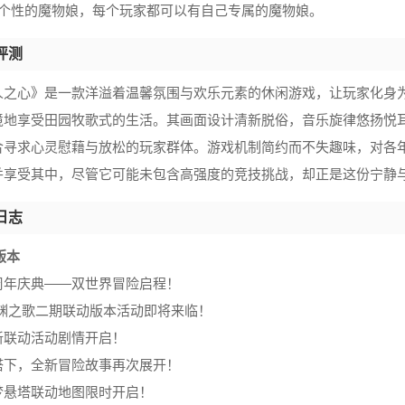
具个性的魔物娘，每个玩家都可以有自己专属的魔物娘。
评测
人之心》是一款洋溢着温馨氛围与欢乐元素的休闲游戏，让玩家化身
境地享受田园牧歌式的生活。其画面设计清新脱俗，音乐旋律悠扬悦
合寻求心灵慰藉与放松的玩家群体。游戏机制简约而不失趣味，对各
并享受其中，尽管它可能未包含高强度的竞技挑战，却正是这份宁静
日志
7版本
周年庆典——双世界冒险启程！
深渊之歌二期联动版本活动即将来临！
新联动活动剧情开启！
塔下，全新冒险故事再次展开！
梦悬塔联动地图限时开启！