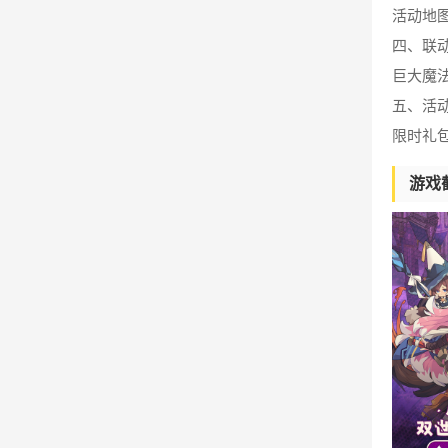
活动地
四、联
巨大魔
五、活
限时礼
游戏