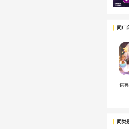
同厂
诺弗
同类