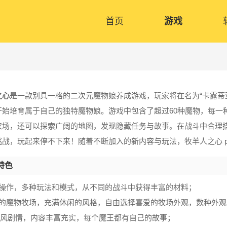
首页
游戏
之心
是一款别具一格的二次元魔物娘养成游戏，玩家将在名为“卡露蒂
开始培育属于自己的独特魔物娘。游戏中包含了超过60种魔物，每一
农场，还可以探索广阔的地图，发现隐藏任务与故事。在战斗中合理
战，玩起来停不下来！随着不断加入的新内容与玩法，牧羊人之心 pr
特色
时操作，多种玩法和模式，从不同的战斗中获得丰富的材料；
样的魔物牧场，充满休闲的风格，自由选择喜爱的牧场外观，数种外观
PG风剧情，内容丰富充实，每个魔王都有自己的故事；