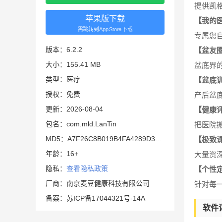
提供凯
苹果版下载
【我的
需跳转到AppStore下载
专属您
版本：6.2.2
【盆友
大小：155.41 MB
盆底界
类型：医疗
【盆底
授权：免费
产后盆
更新：2026-08-04
【健康
包名：com.mld.LanTin
把医院
MD5：A7F26C8B019B4FA4289D34082EEFAE5F
【极致
年龄：16+
大量资
隐私：
查看隐私政策
【个性
厂商：南京麦豆健康科技有限公司
针对每
备案：苏ICP备17044321号-14A
软件