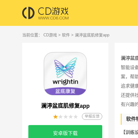
当前位置：
CD游戏
>
软件
> 澜渟盆底肌修复app
澜渟盆底
智能设
案，帮
追求健
还提供
有兴趣
澜渟盆底肌修复app
举报反馈
软件
【训练
安卓版下载