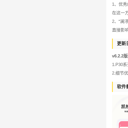
1、优
在这一
2、“
直接影
更新
v6.2.2
1.P
2.细节
软件