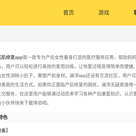
首页
游戏
肌修复app
是一款专为产后女性量身打造的医疗服务应用，帮助妈
备，用户可以轻松进行高效的家用训练，让恢复过程变得简单而便捷
助女性消除小肚子，重塑产前身材。澜渟app还设有交流社区，用户
康美丽的生活方式。如果你正面临产后修复的困扰，澜渟无疑是值得一
社交服务，在这里用户能够通过动态来学习各种产后康复知识，认识
的小伙伴快来下载体验吧。
特色
设备】