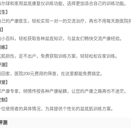
格尔球和家用盆底康复仪训练功能，选择更加适合自己的训练功能。
医生】
自己的产康医生，轻松实现一对一的交流治疗，再也不用每天跑医院
圈】
的小百科，轻松获取各种盆底知识，与盆友们畅快交流产康经验。
训练】
底肌损伤，足不出户，免费获取训练方案，轻轻松松在家训练。
评测】
搬回家，医院200元费用的筛查，在这里都能免费搞定。
课堂】
深产康专家，倾情传授各种产康秘籍，让您的产康之路再也不迷茫。
定制】
一位使用者的具体情况，为其提供个性化的盆底肌训练方案。
评测