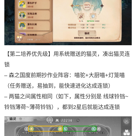
【第二培养优先级】用系统赠送的猫灵，凑出猫灵连
锁
‒ 森之国度前期抄作业阵容：喵驼+大厨喵+灯笼喵
（任务赠送，易抽到，能快速进化达成连锁）
‒ 两猫之间属性相同（如下，属性分别是 线球铃铛~
铃铛薄荷~薄荷铃铛），都到2星后就能达成连锁