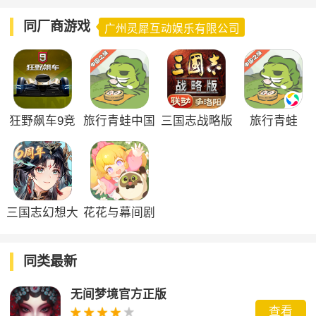
同厂商游戏
广州灵犀互动娱乐有限公司
狂野飙车9竞
旅行青蛙中国
三国志战略版
旅行青蛙
速传奇
之旅正版
三国志幻想大
花花与幕间剧
陆官服
游戏
同类最新
无间梦境官方正版
查看