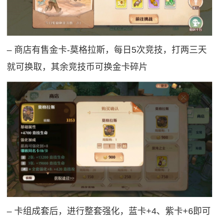
‒ 商店有售金卡-莫格拉斯，每日5次竞技，打两三天
就可换取，其余竞技币可换金卡碎片
‒ 卡组成套后，进行整套强化，蓝卡+4、紫卡+6即可