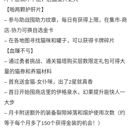
【啪两颗护肝片】
‒ 参与助战囤助力纹章，每日有获得上限，在集市-商
店-协力可换自选金卡
‒ 在各地图寻找猫咪和罐子，可以获得卡牌碎片
【血赚不亏】
‒ 通过勇者挑战、通关猫塔购买层数限定礼包可得大
量的猫券和养猫材料
‒ 首充送金猫-女仆咪，出了2星就真香
‒ 首日开始囤商店里的伊格泉水，幻果提升能快人一
大步
‒ 月卡附送额外的装备裂隙掉落和熔炉使用次数（约
等于每个月多了150个获得金装的机会！）