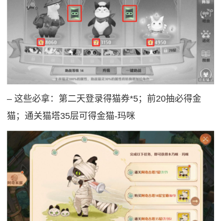
‒ 这些必拿：第二天登录得猫券*5；前20抽必得金
猫；通关猫塔35层可得金猫-玛咪