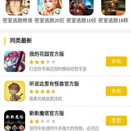
密室逃脱绝境
密室逃脱20巨
密室逃脱10侦
密室逃脱18移
系列3画仙奇
人追踪
探风云手机版
动迷城
缘官方版
同类最新
我的花园官方版
查看
打造你专属花园的模拟经营手游
听说这里有怪兽官方版
查看
像素风格放置挂机
新新魔塔官方版
查看
冒险中会遇到许多强大的怪物，必须迅