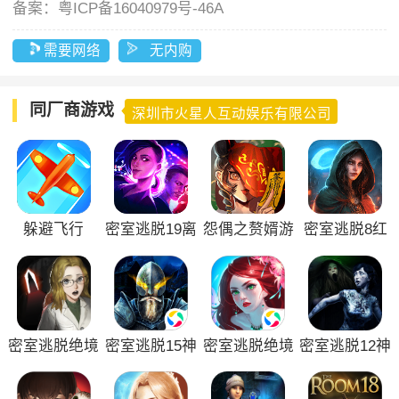
备案：
粤ICP备16040979号-46A
需要网络
无内购
同厂商游戏
深圳市火星人互动娱乐有限公司
躲避飞行
密室逃脱19离
怨偶之赘婿游
密室逃脱8红
奇失踪游戏
戏官方版
色豪宅
密室逃脱绝境
密室逃脱15神
密室逃脱绝境
密室逃脱12神
系列10寻梦大
秘宫殿最新版
系列4迷失森
庙之旅游戏
作战
林小游戏