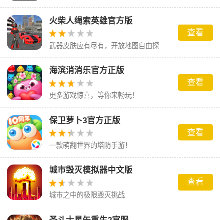
速击败它们
火柴人绳索英雄官方版
查看
武器皮肤应有尽有，开放地图自由探
索。
海滨消消乐官方正版
查看
更多游戏惊喜，等你来畅玩！
保卫萝卜3官方正版
查看
一款萌翻世界的塔防手游！
城市毁灭模拟器中文版
查看
城市之中的极限毁灭挑战