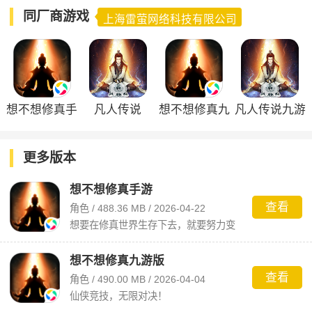
同厂商游戏
上海雷萤网络科技有限公司
想不想修真手
凡人传说
想不想修真九
凡人传说九游
游
游版
版
更多版本
想不想修真手游
查看
角色 / 488.36 MB / 2026-04-22
想要在修真世界生存下去，就要努力变
强
想不想修真九游版
查看
角色 / 490.00 MB / 2026-04-04
仙侠竞技，无限对决！