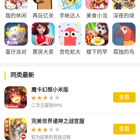
我的休闲
再玩亿关
手帐达人
美食小当
深夜的烧
时光官方
官方版
家官方版
烤店官方
版
版
蛋仔派对
票房大卖
贪吃蛇大
楼下的早
孤独的鸟
官方正版
王官服
作战官方
餐店官方
儿
正版
版
同类最新
魔卡幻想小米版
查看
二次元冒险RPG
完美世界诸神之战官服
查看
较为起来的竞技过程