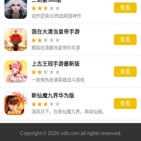
三剑豪360版
查看
动作武侠3D热血网游神作
我在大清当皇帝手游
查看
模拟在清朝当皇帝的手游
上古王冠手游最新版
查看
一款角色扮演英雄战斗游戏
新仙魔九界华为版
查看
清风月下，在新仙魔九界，再续仙缘。
Copyright © 2026 cd6.com all rights reserved.