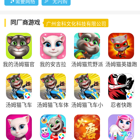
需要网络
无内购
同厂商游戏
广州金科文化科技有限公司
我的汤姆猫官
我的安吉拉
汤姆猫荒野派
汤姆猫英雄跑
方版
对官方版
酷
汤姆猫飞车
汤姆猫飞车体
汤姆猫飞车小
忍者快跑
验服
米版