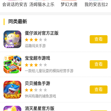
会说话的安吉
汤姆猫水上乐
梦幻大唐
我的安吉拉2
拉
园游戏
官方正版
同类最新
蛋仔派对官方正版
查看
逗趣闯关手游
宝宝超市游戏
查看
一款给儿童玩耍的模拟经营手游
贝贝捕鱼手游
查看
休闲有趣的捕鱼游戏
消灭星星官方版