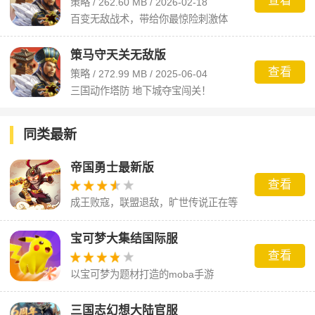
查看
策略 / 262.60 MB / 2026-02-18
百变无敌战术，带给你最惊险刺激体
验！
策马守天关无敌版
查看
策略 / 272.99 MB / 2025-06-04
三国动作塔防 地下城夺宝闯关！
同类最新
帝国勇士最新版
查看
成王败寇，联盟退敌，旷世传说正在等
你来书写
宝可梦大集结国际服
查看
以宝可梦为题材打造的moba手游
三国志幻想大陆官服