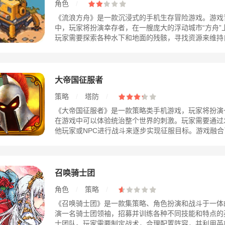
角色
/
《流浪方舟》是一款沉浸式的手机生存冒险游戏。游戏
中，玩家将扮演幸存者，在一艘庞大的浮动城市“方舟”
玩家需要探索各种水下和地面的残骸，寻找资源来维持自己
大帝国征服者
策略
/
塔防
/
《大帝国征服者》是一款策略类手机游戏，玩家将扮演
在游戏中可以体验统治整个世界的刺激。玩家需要通过
他玩家或NPC进行战斗来逐步实现征服目标。游戏融合了
召唤骑士团
角色
/
策略
/
《召唤骑士团》是一款集策略、角色扮演和战斗于一体
演一名骑士团领袖，招募并训练各种不同技能和特点的
士团队。玩家需要制定战术，合理配置阵容，并利用英雄们