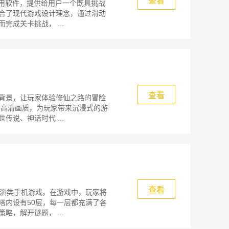
查看
应用软件，提供给用户一个既具挑战
合了现代游戏设计理念，通过滑动
成关卡挑战， ...
查看
背景，让玩家体验修仙之路的冒险
裂高清画质，为玩家带来沉浸式的游
说、神话时代 ...
查看
扮演类手机游戏。在游戏中，玩家将
塔内设有50层，每一层都充满了各
，解开谜题， ...