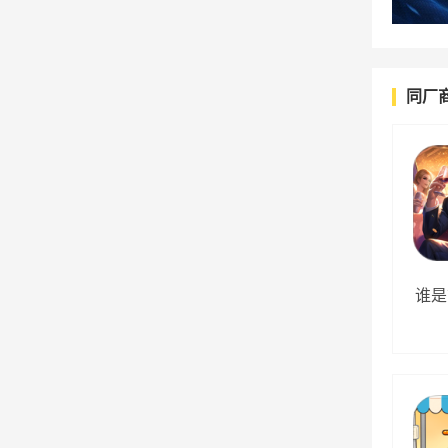
同厂
谁是