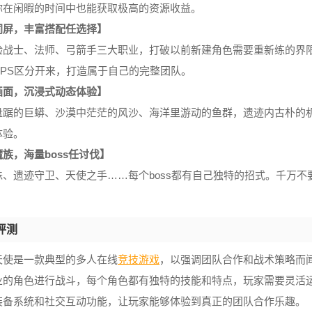
你在闲暇的时间中也能获取极高的资源收益。
同屏，丰富搭配任选择】
验战士、法师、弓箭手三大职业，打破以前新建角色需要重新练的界
DPS区分开来，打造属于自己的完整团队。
画面，沉浸式动态体验】
盘踞的巨蟒、沙漠中茫茫的风沙、海洋里游动的鱼群，遗迹内古朴的
体验。
族，海量boss任讨伐】
蛛、遗迹守卫、天使之手……每个boss都有自己独特的招式。千万不
评测
天使是一款典型的多人在线
竞技游戏
，以强调团队合作和战术策略而
业的角色进行战斗，每个角色都有独特的技能和特点，玩家需要灵活
装备系统和社交互动功能，让玩家能够体验到真正的团队合作乐趣。