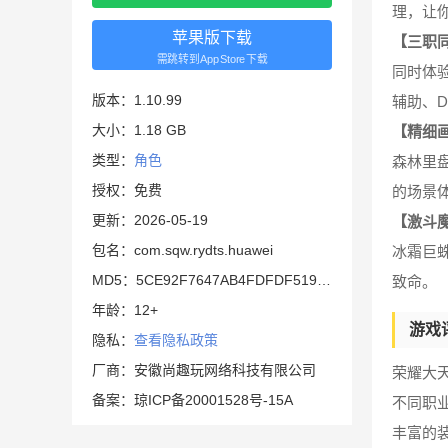
理，让
苹果版下载
【三职
需跳转到AppStore下载
同时体
版本：1.10.99
辅助、
大小：1.18 GB
【精细
类型：
角色
森林里
授权：免费
的场景
更新：2026-05-19
【激斗魔
包名：com.sqw.rydts.huawei
冰霜巨
MD5：5CE92F7647AB4FDFDF5198A99121ED22
致命。
年龄：12+
游戏
隐私：
查看隐私政策
厂商：安徽尚趣玩网络科技有限公司
荣耀大
备案：琼ICP备20001528号-15A
不同职
丰富的