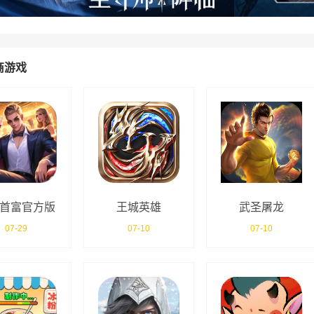
商游戏
首富官方版
王城英雄
武圣屠龙
07-29
07-10
07-10