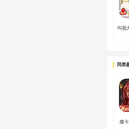
叫我
同类
魔卡