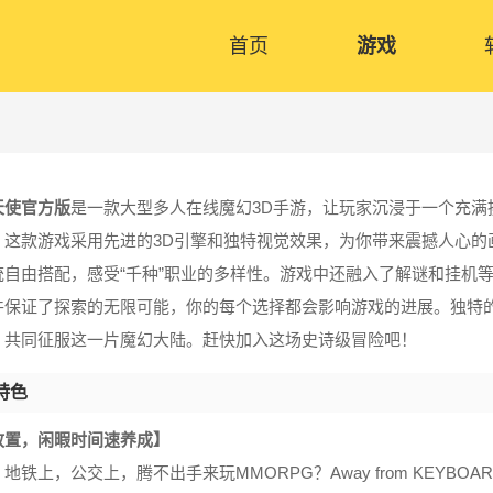
首页
游戏
天使官方版
是一款大型多人在线魔幻3D手游，让玩家沉浸于一个充
，这款游戏采用先进的3D引擎和独特视觉效果，为你带来震撼人心的
统自由搭配，感受“千种”职业的多样性。游戏中还融入了解谜和挂机
件保证了探索的无限可能，你的每个选择都会影响游戏的进展。独特
，共同征服这一片魔幻大陆。赶快加入这场史诗级冒险吧！
特色
放置，闲暇时间速养成】
地铁上，公交上，腾不出手来玩MMORPG？Away from KEYB