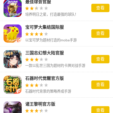
最佳球会官服
查看
培养明日之星，打造最强的球队！
宝可梦大集结国际服
查看
以宝可梦为题材打造的moba手游
三国志幻想大陆官服
查看
一款以乱世三国为题材的卡牌对战手游
石器时代觉醒官方版
查看
石器时代背景的策略养成手游
诸王黎明官方版
查看