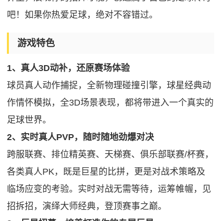
吧！如果你热爱足球，绝对不容错过。
游戏特色
1、真人3D动补，还原赛场体验
球员真人动作捕捉，全新物理碰撞引擎，球星经典动
作情怀模拟，全3D场景表现，都将带进入一个真实的
足球世界。
2、实时真人PVP，随时随地劲爆对决
跨服联赛、排位精英赛、天梯赛、俱乐部联赛/杯赛，
各类真人PK，既是巨星的比拼，更是对战术策略及
临场应变的考验。实时对战无需等待，运筹帷幄，见
招拆招，演绎大师经典，登顶赛事之巅。