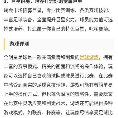
3、巨星招募，培养打造你的专属巨星
转会市场招募巨星，专业比赛训练、各类赛场技能、
丰富足球装备，全面提升巨星实力。球员能力值可选
择式培养，打造属于你自己的特色巨星，叱咤赛场。
游戏评测
全明星足球是一款充满激情和刺激的
足球游戏
，拥有
丰富的赛事模式、精美的画面和流畅的操作体验，玩
家可以选择自己喜欢的球队或球员进行比赛，在比赛
中感受到真实的足球竞技乐趣，游戏可能有着简单易
上手的操作方式，但也蕴含深厚的策略性，需要玩家
在比赛中灵活应变和制定战术，游戏还可能提供多种
游戏模式，如联赛、杯赛等，让玩家尽情享受足球比