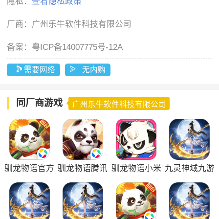
隐私：
查看隐私政策
厂商：
广州乐牛软件科技有限公司
备案：
粤ICP备14007775号-12A
需要网络
无内购
同厂商游戏
广州乐牛软件科技有限公司
驯龙物语官方
驯龙物语腾讯
驯龙物语小米
九灵神域九游
版
版
版
版