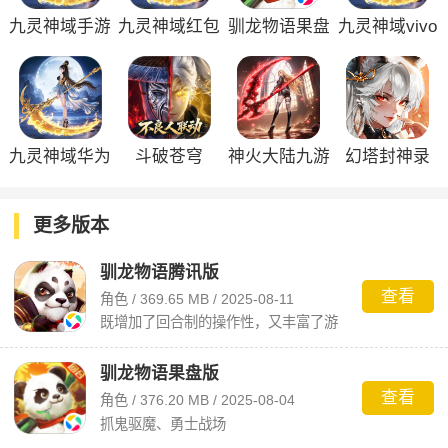
九灵神域手游
九灵神域红包
驯龙物语果盘
九灵神域vivo
版
版
版
九灵神域华为
斗破苍穹
神火大陆九游
幻塔封神录
版
版
更多版本
驯龙物语腾讯版
查看
角色 / 369.65 MB / 2025-08-11
既增加了回合制的操作性，又丰富了游
戏的策略性
驯龙物语果盘版
查看
角色 / 376.20 MB / 2025-08-04
抓鬼驱魔、勇士战场