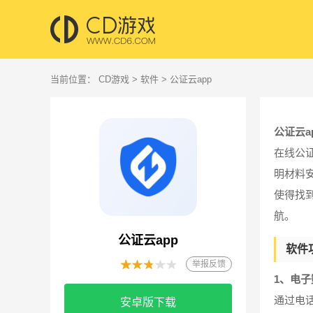
当前位置：
CD游戏
>
软件
> 公证云app
公证云a
在线公
明材料
使得找
航。
公证云app
软件
举报反馈
1、电
通过电
安卓版下载