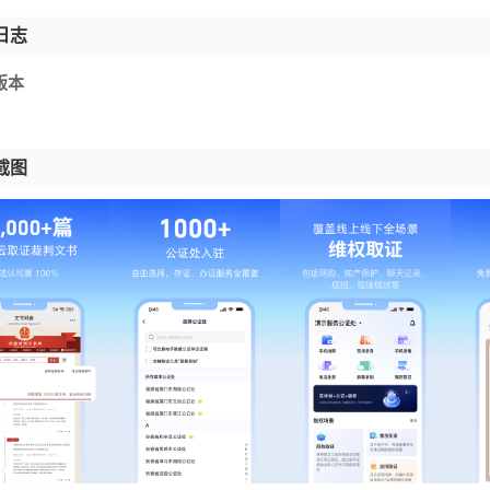
日志
9版本
截图