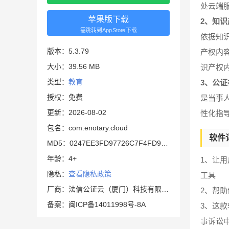
处云端
苹果版下载
2、知
需跳转到AppStore下载
依据知
版本：5.3.79
产权内
大小：39.56 MB
识产权
类型：
教育
3、公
授权：免费
是当事
更新：2026-08-02
性化指
包名：com.enotary.cloud
软件
MD5：0247EE3FD97726C7F4FD95D5D5B262E7
年龄：4+
1、让
隐私：
查看隐私政策
工具
厂商：法信公证云（厦门）科技有限公司
2、帮
备案：闽ICP备14011998号-8A
3、这
事诉讼