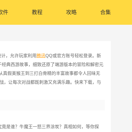
软件
教程
攻略
合集
设计，允许玩家利用
腾讯
QQ或官方账号轻松登录。新
于经典西游故事，细致还原了端游版本的冒险和解密元
从真假美猴王到三打白骨精的丰富故事都令人回味无
盟战，让每次对战都既刺激又充满乐趣。快来下载，与
究竟是谁？牛魔王一怒三界涂炭？真相如何，等你探