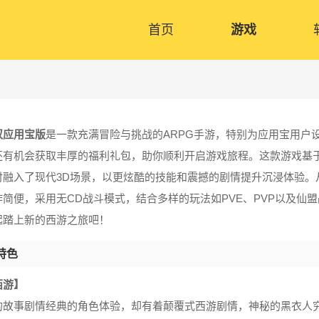
首页
游戏
双应用宝版
是一款充满冒险与挑战的ARPG手游，特别为应用宝用户
还有机会获取丰厚的福利礼包，助你顺利开启游戏旅程。这款游戏基
时融入了现代3D场景，以更炫酷的技能和震撼的剧情提升沉浸体验。
作简便，采用无CD战斗模式，结合多样的玩法如PVE、PVP以及仙
起踏上新的西游之旅吧！
特色
西游】
的故事剧情经典的角色体验，却有着颠覆式西游剧情，神秘的黑衣人