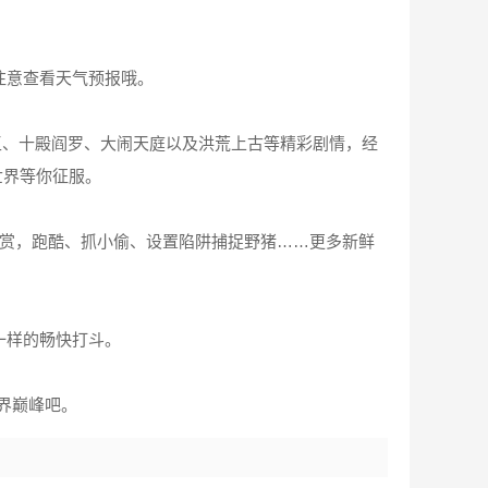
注意查看天气预报哦。
王、十殿阎罗、大闹天庭以及洪荒上古等精彩剧情，经
世界等你征服。
趣味悬赏，跑酷、抓小偷、设置陷阱捕捉野猪……更多新鲜
一样的畅快打斗。
界巅峰吧。