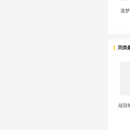
造梦
同类
战双