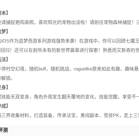
副本】
没请捕捉艳阳高照，喜欢阳光的宠物出没啦！请前往宠物森林捕捉！
造梦】
陆IOS作为造梦西游系列游戏强势来袭！在游戏中，你可以回顾七魔
SS回归！还可以在前所未有的新世界篇章进行探索！熟悉而又新奇的
玩法】
停时空幻境，随机buff，随机挑战，roguelike原来如此有趣，
你解锁。
变身】
醒技能无双变身，角色外观发生翻天覆地的变化，技能觉醒，享受不
养成】
霸三界收集材料，打造装备，传承法宝，勇闯副本，竞技PK，走上三
评测