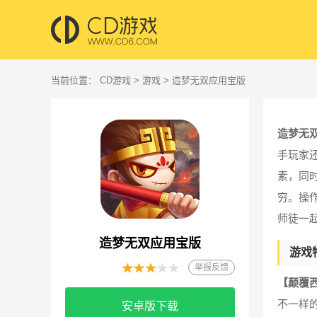
当前位置：
CD游戏
>
游戏
> 造梦无双应用宝版
造梦无
手玩家
素，同
穷。操
师徒一
造梦无双应用宝版
游戏
举报反馈
【颠覆
不一样
安卓版下载