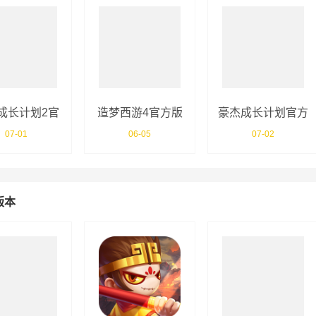
成长计划2官
造梦西游4官方版
豪杰成长计划官方
服
版
07-01
06-05
07-02
版本