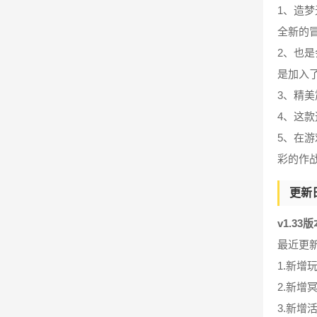
1、造
全新的
2、也
是加入
3、精
4、这
5、在
彩的作
更新
v1.33
最近更新
1.新增
2.新增
3.新增