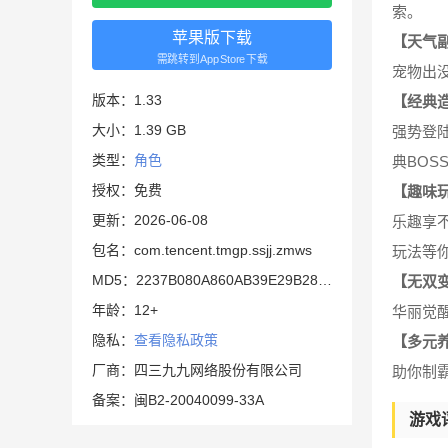
索。
苹果版下载
【天气
需跳转到AppStore下载
宠物出
版本：1.33
【经典
大小：1.39 GB
强势登
类型：
角色
典BO
授权：免费
【趣味
更新：2026-06-08
乐趣享不
包名：com.tencent.tmgp.ssjj.zmws
玩法等
MD5：2237B080A860AB39E29B28E554466EF6
【无双
年龄：12+
华丽觉
隐私：
查看隐私政策
【多元
厂商：四三九九网络股份有限公司
助你制
备案：闽B2-20040099-33A
游戏