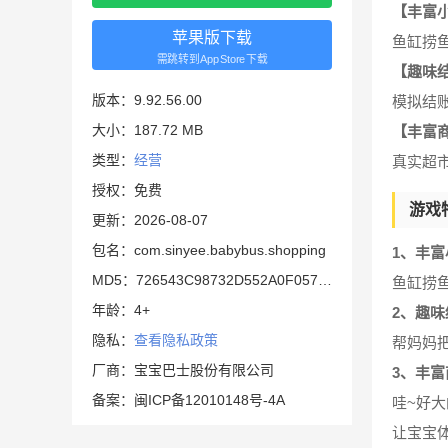
【丰富
苹果版下载
鱼缸捞
需跳转到AppStore下载
【趣味
版本：9.92.56.00
模拟结
大小：187.72 MB
【丰富
类型：
经营
真实超
授权：免费
游戏
更新：2026-08-07
包名：com.sinyee.babybus.shopping
1、丰富
MD5：726543C98732D552A0F057C14A65049F
鱼缸捞
年龄：4+
2、趣味
隐私：
查看隐私政策
帮妈妈
厂商：宝宝巴士股份有限公司
3、丰富
备案：闽ICP备12010148号-4A
哇~好
让宝宝