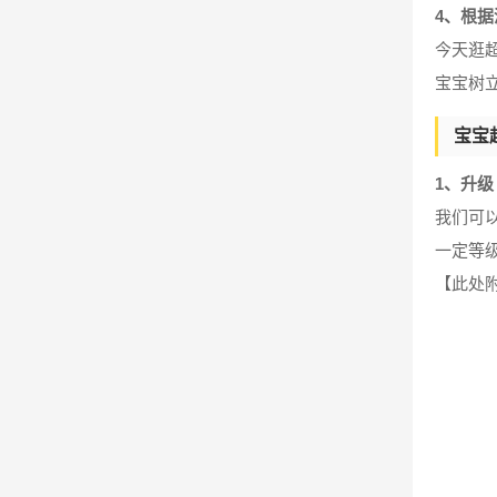
4、根
今天逛
宝宝树
宝宝
1、升级
我们可
一定等
【此处