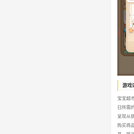
游戏
宝宝超
日所需
呈现从
购买商