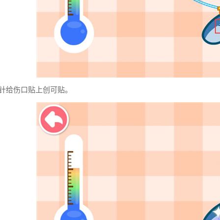
完针给伤口贴上创可贴。