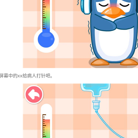
屏幕中的xx给病人打针吧。