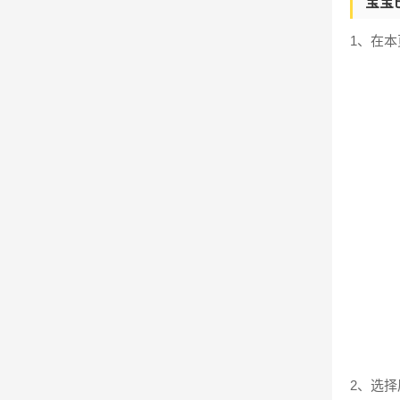
宝宝
1、在
2、选