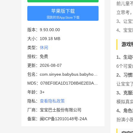
前儿童
苹果版下载
立思考
需跳转到AppStore下载
3、让
版本：9.93.00.00
4、宝
大小：109.18 MB
游戏
类型：
休闲
授权：免费
1、生动
更新：2026-08-07
6个可
包名：com.sinyee.babybus.babyhospital
2、习惯
MD5：078EF0EA1D17D8B4E2E0AB7E0BF9BA3C
让宝宝
年龄：3+
3、克服
隐私：
查看隐私政策
模拟真
厂商：宝宝巴士股份有限公司
4、角色
备案：闽ICP备12010148号-24A
扮演小