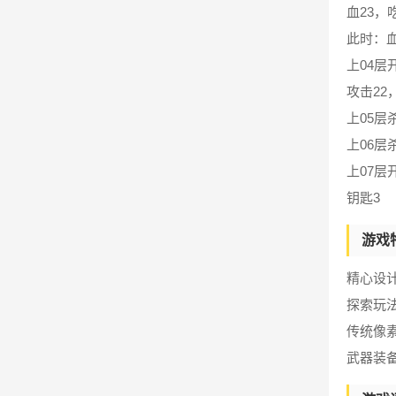
血23，
此时：血
上04层
攻击22
上05层
上06层
上07层
钥匙3
游戏
精心设
探索玩
传统像
武器装