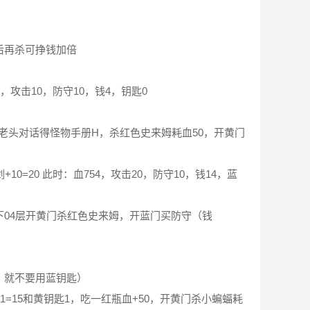
后再杀可挣钱加倍
，攻击10，防守10，钱4，钥匙0
与老头对话得怪物手册H，杀红色史来姆耗血50，开黄门
=20 此时：血754，攻击20，防守10，钱14，蓝
 下04层开黄门杀红色史来姆，开蓝门买防守（钱
，就不要用蓝钥匙）
+1=15和黄钥匙1，吃一红瓶血+50，开黄门杀小蝙蝠耗