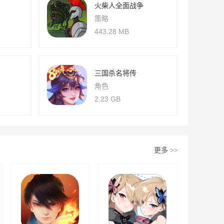
火柴人全面战争
策略
443.28 MB
三国杀名将传
角色
2.23 GB
更多
>>