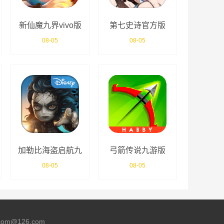
新仙魔九界vivo版
第七史诗官方版
08-05
08-05
加勒比海盗启航九
弓箭传说九游版
游版
08-05
08-05
m@126.com