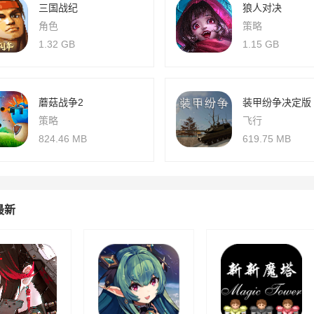
三国战纪
狼人对决
角色
策略
1.32 GB
1.15 GB
蘑菇战争2
装甲纷争决定版
策略
飞行
824.46 MB
619.75 MB
最新