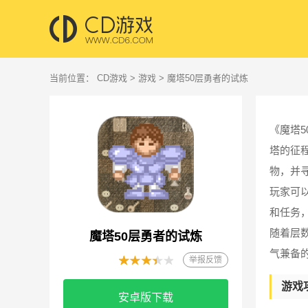
当前位置：
CD游戏
>
游戏
> 魔塔50层勇者的试炼
《魔塔
塔的征
物，并
玩家可
和任务
随着层
魔塔50层勇者的试炼
气兼备
举报反馈
游戏
安卓版下载