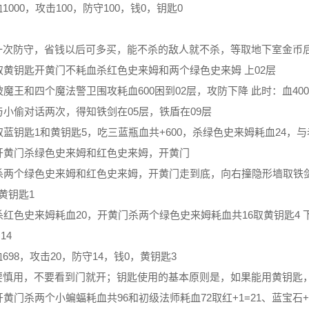
1000，攻击100，防守100，钱0，钥匙0
：
一次防守，省钱以后可多买，能不杀的敌人就不杀，等取地下室金币
取黄钥匙开黄门不耗血杀红色史来姆和两个绿色史来姆 上02层
被魔王和四个魔法警卫围攻耗血600困到02层，攻防下降 此时：血400
与小偷对话两次，得知铁剑在05层，铁盾在09层
取蓝钥匙1和黄钥匙5，吃三蓝瓶血共+600，杀绿色史来姆耗血24，
层开黄门杀绿色史来姆和红色史来姆，开黄门
杀两个绿色史来姆和红色史来姆，开黄门走到底，向右撞隐形墙取铁剑+10
黄钥匙1
杀红色史来姆耗血20，开黄门杀两个绿色史来姆耗血共16取黄钥匙4
14
698，攻击20，防守14，钱0，黄钥匙3
要慎用，不要看到门就开；钥匙使用的基本原则是，如果能用黄钥匙
开黄门杀两个小蝙蝠耗血共96和初级法师耗血72取红+1=21、蓝宝石