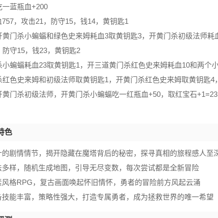
吃一蓝瓶血+200
757，攻击21，防守15，钱14，黄钥匙1
开黄门杀小蝙蝠和绿色史来姆耗血3取黄钥匙3，开黄门杀初级法师耗血68
，防守15，钱23，黄钥匙2
杀小蝙蝠耗血23取黄钥匙1，开三道黄门杀红色史来姆耗血10和两个
杀红色史来姆和初级法师取黄钥匙1，开黄门杀红色史来姆取黄钥匙4，
开黄门杀初级法师，开黄门杀小蝙蝠吃一红瓶血+50，取红宝石+1=2
特色
计的剧情情节，揭开隐藏在魔塔背后的秘密，探寻真相的旅程感人至
法多样，随机生成地图，引导无尽变数，每次尝试都是全新冒险
素风格RPG，复古画面唤起怀旧情怀，勇者的冒险前方风起云涌
备技能丰富，策略性强大，打造专属勇者，成为拯救世界的唯一希望