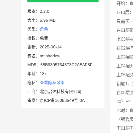
开始：血
版本：2.2.0
1-10层
大小：5.96 MB
只需买
类型：
角色
在01层
授权：免费
上03层
更新：2025-06-14
在02层
包名：mt.shadow
上03层
MD5：68B6305754573C2AEAF8F3E08639D86C
上04
年龄：18+
上05层
隐私：
查看隐私政策
钥匙1、
厂商：北京启达科技有限公司
在05层
备案：京ICP备16058549号-3A
20）+4=
此时：血
（钥匙
下01层