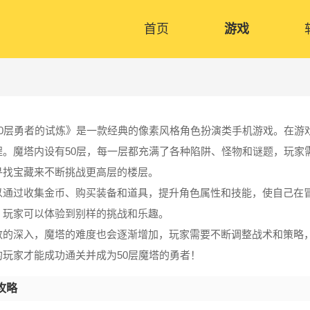
首页
游戏
50层勇者的试炼》是一款经典的像素风格角色扮演类手机游戏。在游
程。魔塔内设有50层，每一层都充满了各种陷阱、怪物和谜题，玩家
寻找宝藏来不断挑战更高层的楼层。
以通过收集金币、购买装备和道具，提升角色属性和技能，使自己在
，玩家可以体验到别样的挑战和乐趣。
数的深入，魔塔的难度也会逐渐增加，玩家需要不断调整战术和策略
的玩家才能成功通关并成为50层魔塔的勇者！
攻略