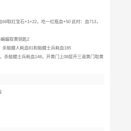
取红宝石+1=22，吃一红瓶血+50 此时：血713，
小蝙蝠取黄钥匙2
杀骷髅人耗血81和骷髅士兵耗血185
3，杀骷髅士兵耗血148，开黄门上08层开三道黄门取黄
深